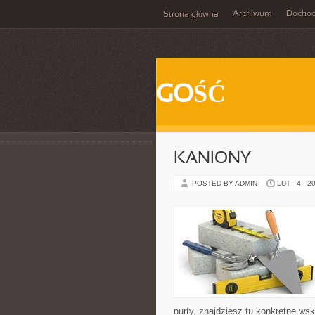
Archiwum
Docho
Strona główna
GOŚĆ
KANIONY
POSTED BY ADMIN
LUT - 4 - 2
nurty, znajdziesz tu konkretne ws