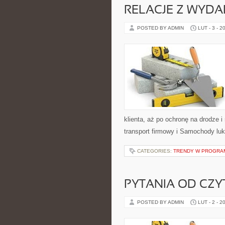
RELACJE Z WYD
POSTED BY ADMIN
LUT - 3 - 2
klienta, aż po ochronę na drodze 
transport firmowy i Samochody luk
CATEGORIES:
TRENDY W PROGRA
PYTANIA OD CZ
POSTED BY ADMIN
LUT - 2 - 2