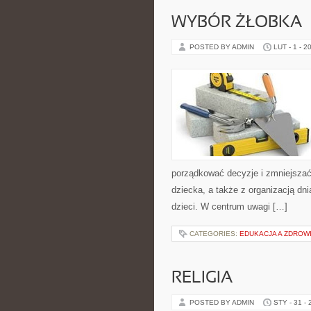
WYBÓR ŻŁOBKA
POSTED BY ADMIN
LUT - 1 - 2
porządkować decyzje i zmniejsza
dziecka, a także z organizacją dn
dzieci. W centrum uwagi […]
CATEGORIES:
EDUKACJA A ZDROW
RELIGIA
POSTED BY ADMIN
STY - 31 -