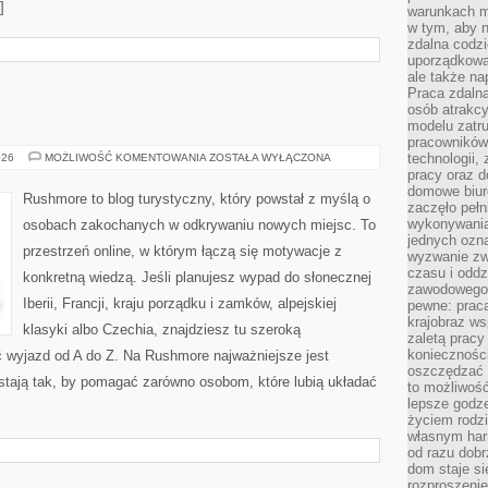
]
warunkach m
w tym, aby 
zdalna codz
uporządkowa
ale także n
Praca zdalna
osób atrakc
modelu zatru
pracowników 
SZWECJA
technologii,
026
MOŻLIWOŚĆ KOMENTOWANIA
ZOSTAŁA WYŁĄCZONA
pracy oraz d
domowe biur
Rushmore to blog turystyczny, który powstał z myślą o
zaczęło pełn
wykonywani
osobach zakochanych w odkrywaniu nowych miejsc. To
jednych ozn
przestrzeń online, w którym łączą się motywacje z
wyzwanie zw
czasu i oddz
konkretną wiedzą. Jeśli planujesz wypad do słonecznej
zawodowego.
Iberii, Francji, kraju porządku i zamków, alpejskiej
pewne: praca
krajobraz w
klasyki albo Czechia, znajdziesz tu szeroką
zaletą pracy
koniecznośc
ć wyjazd od A do Z. Na Rushmore najważniejsze jest
oszczędzać c
stają tak, by pomagać zarówno osobom, które lubią układać
to możliwość
lepsze godz
życiem rodz
własnym har
od razu dob
dom staje si
rozproszenie