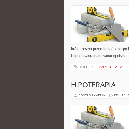
którą można przemierzać krok po 
tego serwisu duchowość spotyka s
CATEGORIES:
PALMTREEVIEW
HIPOTERAPIA
POSTED BY ADMIN
STY - 30 -