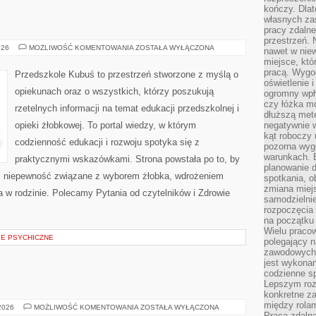
kończy. Dlat
własnych za
pracy zdalne
przestrzeń. 
WYBÓR
026
MOŻLIWOŚĆ KOMENTOWANIA
ZOSTAŁA WYŁĄCZONA
nawet w nie
ŻŁOBKA
miejsce, któ
pracą. Wygod
Przedszkole Kubuś to przestrzeń stworzone z myślą o
oświetlenie 
opiekunach oraz o wszystkich, którzy poszukują
ogromny wpł
czy łóżka m
rzetelnych informacji na temat edukacji przedszkolnej i
dłuższą metę
opieki żłobkowej. To portal wiedzy, w którym
negatywnie 
kąt roboczy
codzienność edukacji i rozwoju spotyka się z
pozorna wyg
warunkach. 
praktycznymi wskazówkami. Strona powstała po to, by
planowanie d
ć niepewność związane z wyborem żłobka, wdrożeniem
spotkania, 
zmiana miej
ia w rodzinie. Polecamy Pytania od czytelników i Zdrowie
samodzielni
rozpoczęcia 
na początku 
Wielu pracow
IE PSYCHICZNE
polegający n
zawodowych 
jest wykonan
codzienne sp
Lepszym roz
konkretne z
między rolam
RELIGIA
 2026
MOŻLIWOŚĆ KOMENTOWANIA
ZOSTAŁA WYŁĄCZONA
Praca zdaln