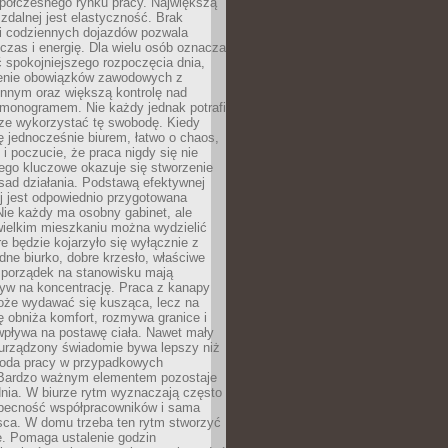
spółczesnego rynku pracy. Największą
 zdalnej jest elastyczność. Brak
i codziennych dojazdów pozwala
zas i energię. Dla wielu osób oznacza
 spokojniejszego rozpoczęcia dnia,
enie obowiązków zawodowych z
innym oraz większą kontrolę nad
monogramem. Nie każdy jednak potrafi
rze wykorzystać tę swobodę. Kiedy
ę jednocześnie biurem, łatwo o chaos,
 i poczucie, że praca nigdy się nie
ego kluczowe okazuje się stworzenie
sad działania. Podstawą efektywnej
j jest odpowiednio przygotowana
Nie każdy ma osobny gabinet, ale
wielkim mieszkaniu można wydzielić
re będzie kojarzyło się wyłącznie z
ne biurko, dobre krzesło, właściwe
i porządek na stanowisku mają
yw na koncentrację. Praca z kanapy
oże wydawać się kusząca, lecz na
 obniża komfort, rozmywa granice i
wpływa na postawę ciała. Nawet mały
 urządzony świadomie bywa lepszy niż
oda pracy w przypadkowych
Bardzo ważnym elementem pozostaje
nia. W biurze rytm wyznaczają często
obecność współpracowników i sama
sca. W domu trzeba ten rytm stworzyć
e. Pomaga ustalenie godzin