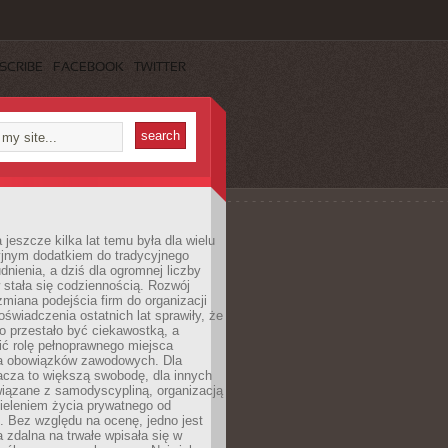
SCRIBE
FACEBOOK
TWITTER
 jeszcze kilka lat temu była dla wielu
yjnym dodatkiem do tradycyjnego
dnienia, a dziś dla ogromnej liczby
stała się codziennością. Rozwój
 zmiana podejścia firm do organizacji
oświadczenia ostatnich lat sprawiły, że
o przestało być ciekawostką, a
ić rolę pełnoprawnego miejsca
a obowiązków zawodowych. Dla
acza to większą swobodę, dla innych
iązane z samodyscypliną, organizacją
ieleniem życia prywatnego od
 Bez względu na ocenę, jedno jest
 zdalna na trwałe wpisała się w