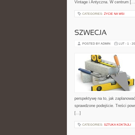
Vintage i Antyczna. W centrum […
CATEGORIES:
ŻYCIE NA WSI
SZWECJA
POSTED BY ADMIN
LUT - 1 - 2
perspektywę na to, jak zaplanowa
sprawdzone podejście. Treści pow
[…]
CATEGORIES:
SZTUKA KOKTAJLI