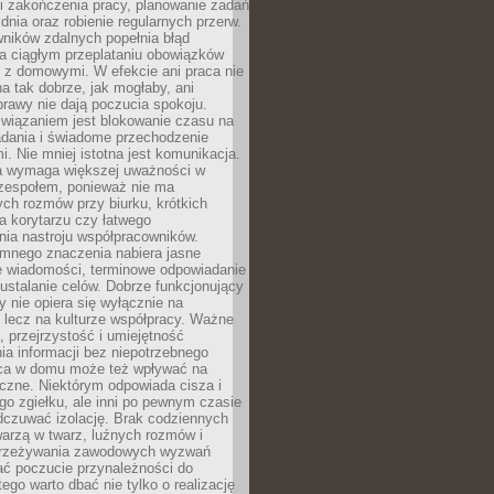
i zakończenia pracy, planowanie zadań
dnia oraz robienie regularnych przerw.
ników zdalnych popełnia błąd
a ciągłym przeplataniu obowiązków
z domowymi. W efekcie ani praca nie
a tak dobrze, jak mogłaby, ani
rawy nie dają poczucia spokoju.
wiązaniem jest blokowanie czasu na
adania i świadome przechodzenie
i. Nie mniej istotna jest komunikacja.
a wymaga większej uważności w
 zespołem, ponieważ nie ma
ch rozmów przy biurku, krótkich
na korytarzu czy łatwego
ia nastroju współpracowników.
omnego znaczenia nabiera jasne
e wiadomości, terminowe odpowiadanie
 ustalanie celów. Dobrze funkcjonujący
y nie opiera się wyłącznie na
 lecz na kulturze współpracy. Ważne
e, przejrzystość i umiejętność
a informacji bez niepotrzebnego
ca w domu może też wpływać na
eczne. Niektórym odpowiada cisza i
go zgiełku, ale inni po pewnym czasie
dczuwać izolację. Brak codziennych
arzą w twarz, luźnych rozmów i
przeżywania zawodowych wyzwań
ać poczucie przynależności do
tego warto dbać nie tylko o realizację