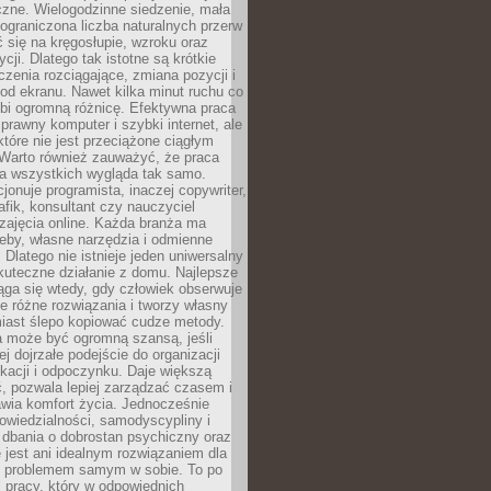
czne. Wielogodzinne siedzenie, mała
i ograniczona liczba naturalnych przerw
 się na kręgosłupie, wzroku oraz
cji. Dlatego tak istotne są krótkie
czenia rozciągające, zmiana pozycji i
d ekranu. Nawet kilka minut ruchu co
obi ogromną różnicę. Efektywna praca
sprawny komputer i szybki internet, ale
 które nie jest przeciążone ciągłym
Warto również zauważyć, że praca
la wszystkich wygląda tak samo.
cjonuje programista, inaczej copywriter,
afik, konsultant czy nauczyciel
zajęcia online. Każda branża ma
eby, własne narzędzia i odmienne
 Dlatego nie istnieje jeden uniwersalny
kuteczne działanie z domu. Najlepsze
iąga się wtedy, gdy człowiek obserwuje
uje różne rozwiązania i tworzy własny
iast ślepo kopiować cudze metody.
a może być ogromną szansą, jeśli
ej dojrzałe podejście do organizacji
kacji i odpoczynku. Daje większą
, pozwala lepiej zarządzać czasem i
wia komfort życia. Jednocześnie
wiedzialności, samodyscypliny i
dbania o dobrostan psychiczny oraz
e jest ani idealnym rozwiązaniem dla
i problemem samym w sobie. To po
 pracy, który w odpowiednich