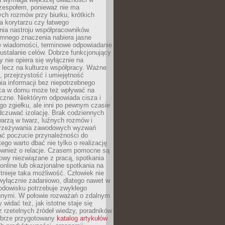
 zespołem, ponieważ nie ma
ch rozmów przy biurku, krótkich
na korytarzu czy łatwego
ia nastroju współpracowników.
omnego znaczenia nabiera jasne
e wiadomości, terminowe odpowiadanie
 ustalanie celów. Dobrze funkcjonujący
y nie opiera się wyłącznie na
 lecz na kulturze współpracy. Ważne
e, przejrzystość i umiejętność
a informacji bez niepotrzebnego
ca w domu może też wpływać na
eczne. Niektórym odpowiada cisza i
go zgiełku, ale inni po pewnym czasie
dczuwać izolację. Brak codziennych
arzą w twarz, luźnych rozmów i
przeżywania zawodowych wyzwań
ać poczucie przynależności do
tego warto dbać nie tylko o realizację
również o relacje. Czasem pomocne są
owy niezwiązane z pracą, spotkania
 online lub okazjonalne spotkania na
istnieje taka możliwość. Człowiek nie
wyłącznie zadaniowo, dlatego nawet w
odowisku potrzebuje zwykłego
innymi. W połowie rozważań o zdalnym
 widać też, jak istotne staje się
z rzetelnych źródeł wiedzy, poradników
dobrze przygotowany
katalog artykułów