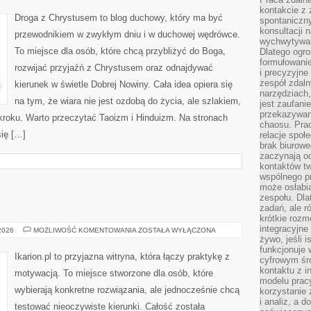
kontakcie z
Droga z Chrystusem to blog duchowy, który ma być
spontaniczny
konsultacji 
przewodnikiem w zwykłym dniu i w duchowej wędrówce.
wychwytywan
To miejsce dla osób, które chcą przybliżyć do Boga,
Dlatego ogr
formułowani
rozwijać przyjaźń z Chrystusem oraz odnajdywać
i precyzyjne
zespół zdaln
kierunek w świetle Dobrej Nowiny. Cała idea opiera się
narzędziach,
na tym, że wiara nie jest ozdobą do życia, ale szlakiem,
jest zaufani
przekazywani
kroku. Warto przeczytać Taoizm i Hinduizm. Na stronach
chaosu. Pra
ię […]
relacje społ
brak biurowe
zaczynają o
kontaktów tw
wspólnego 
może osłabi
zespołu. Dla
zadań, ale 
krótkie rozm
integracyjne
HIPOTERAPIA
 2026
MOŻLIWOŚĆ KOMENTOWANIA
ZOSTAŁA WYŁĄCZONA
żywo, jeśli 
funkcjonuje 
Ikarion.pl to przyjazna witryna, która łączy praktykę z
cyfrowym śr
kontaktu z 
motywacją. To miejsce stworzone dla osób, które
modelu pracy
wybierają konkretne rozwiązania, ale jednocześnie chcą
korzystanie 
i analiz, a 
testować nieoczywiste kierunki. Całość została