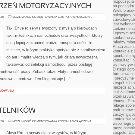
rozpoczęcia 
ARZEŃ MOTORYZACYJNYCH
na początku 
Wielu pracow
polegający n
RELACJE
026
MOŻLIWOŚĆ KOMENTOWANIA
ZOSTAŁA WYŁĄCZONA
zawodowych 
Z
WYDARZEŃ
jest wykonan
MOTORYZACYJNYCH
Taxi Drive to serwis tworzony z myślą o kierowcach
codzienne sp
Lepszym roz
taxi, miłośnikach samochodów oraz wszystkich, którzy
konkretne z
między rolam
chcą lepiej zrozumieć branżę transportu osób. To
Praca zdaln
miejsce, w którym praktyka spotyka się z zamiłowaniem
kontakcie z
spontaniczny
do aut i mądrą wiedzą o tym, jak działa nowoczesna
konsultacji 
taksówka: od selekcji samochodu, przez obsługę
wychwytywan
Dlatego ogr
i rentowność pracy. Zobacz także Floty samochodowe i
formułowani
i precyzyjne
susowe i sportowe. Ten blog opisuje […]
zespół zdaln
narzędziach,
MOWANIU
jest zaufani
przekazywani
chaosu. Pra
relacje społ
YTELNIKÓW
brak biurowe
zaczynają o
kontaktów tw
PYTANIA
026
MOŻLIWOŚĆ KOMENTOWANIA
ZOSTAŁA WYŁĄCZONA
wspólnego 
OD
może osłabi
CZYTELNIKÓW
zespołu. Dla
Akwa-Pro to serwis dla akwarystów, w którym