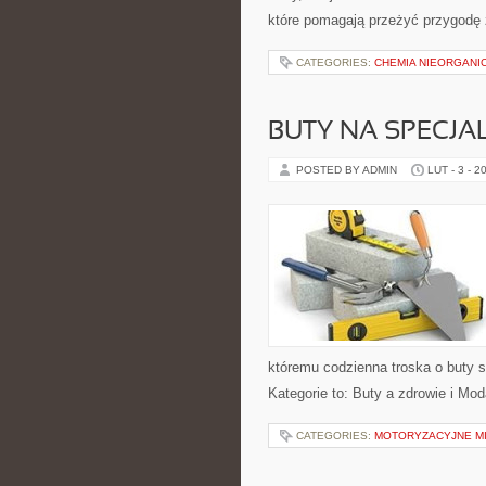
które pomagają przeżyć przygodę z
CATEGORIES:
CHEMIA NIEORGANI
BUTY NA SPECJA
POSTED BY ADMIN
LUT - 3 - 2
któremu codzienna troska o buty st
Kategorie to: Buty a zdrowie i Mo
CATEGORIES:
MOTORYZACYJNE MI