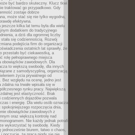
oże być bardzo skuteczny. Klucz tkwi
nie traktować go przypadkowo. Gdy
ienność zostaje dobrze
na, może stać się nie tylko wygodna,
aprawdę efektywna.
 jeszcze kilka lat temu była dla wielu
yjnym dodatkiem do tradycyjnego
dnienia, a dziś dla ogromnej liczby
stała się codziennością. Rozwój
 zmiana podejścia firm do organizacji
oświadczenia ostatnich lat sprawiły, że
o przestało być ciekawostką, a
ić rolę pełnoprawnego miejsca
a obowiązków zawodowych. Dla
acza to większą swobodę, dla innych
iązane z samodyscypliną, organizacją
ieleniem życia prywatnego od
 Bez względu na ocenę, jedno jest
 zdalna na trwałe wpisała się w
spółczesnego rynku pracy. Największą
 zdalnej jest elastyczność. Brak
i codziennych dojazdów pozwala
zas i energię. Dla wielu osób oznacza
 spokojniejszego rozpoczęcia dnia,
enie obowiązków zawodowych z
innym oraz większą kontrolę nad
monogramem. Nie każdy jednak potrafi
rze wykorzystać tę swobodę. Kiedy
ę jednocześnie biurem, łatwo o chaos,
 i poczucie, że praca nigdy się nie