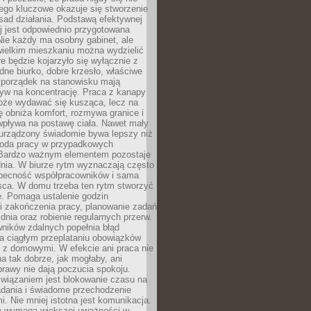
ego kluczowe okazuje się stworzenie
sad działania. Podstawą efektywnej
j jest odpowiednio przygotowana
Nie każdy ma osobny gabinet, ale
wielkim mieszkaniu można wydzielić
re będzie kojarzyło się wyłącznie z
ne biurko, dobre krzesło, właściwe
i porządek na stanowisku mają
yw na koncentrację. Praca z kanapy
oże wydawać się kusząca, lecz na
 obniża komfort, rozmywa granice i
wpływa na postawę ciała. Nawet mały
 urządzony świadomie bywa lepszy niż
oda pracy w przypadkowych
Bardzo ważnym elementem pozostaje
nia. W biurze rytm wyznaczają często
obecność współpracowników i sama
sca. W domu trzeba ten rytm stworzyć
e. Pomaga ustalenie godzin
i zakończenia pracy, planowanie zadań
dnia oraz robienie regularnych przerw.
ników zdalnych popełnia błąd
a ciągłym przeplataniu obowiązków
z domowymi. W efekcie ani praca nie
a tak dobrze, jak mogłaby, ani
rawy nie dają poczucia spokoju.
wiązaniem jest blokowanie czasu na
adania i świadome przechodzenie
i. Nie mniej istotna jest komunikacja.
a wymaga większej uważności w