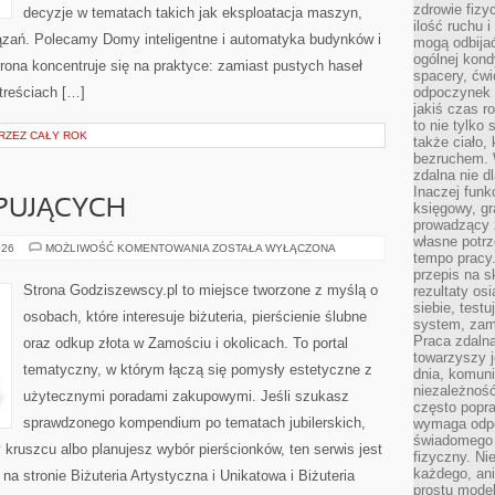
zdrowie fizy
decyzje w tematach takich jak eksploatacja maszyn,
ilość ruchu 
iązań. Polecamy Domy inteligentne i automatyka budynków i
mogą odbijać
ogólnej kondy
trona koncentruje się na praktyce: zamiast pustych haseł
spacery, ćwi
treściach […]
odpoczynek o
jakiś czas r
to nie tylko 
RZEZ CAŁY ROK
także ciało,
bezruchem. 
zdalna nie d
Inaczej funk
PUJĄCYCH
księgowy, gr
prowadzący 
własne potrz
PORADY
026
MOŻLIWOŚĆ KOMENTOWANIA
ZOSTAŁA WYŁĄCZONA
tempo pracy.
DLA
KUPUJĄCYCH
przepis na s
Strona Godziszewscy.pl to miejsce tworzone z myślą o
rezultaty os
siebie, test
osobach, które interesuje biżuteria, pierścienie ślubne
system, zam
Praca zdaln
oraz odkup złota w Zamościu i okolicach. To portal
towarzyszy j
tematyczny, w którym łączą się pomysły estetyczne z
dnia, komuni
niezależność
użytecznymi poradami zakupowymi. Jeśli szukasz
często popra
sprawdzonego kompendium po tematach jubilerskich,
wymaga odpo
świadomego 
 kruszcu albo planujesz wybór pierścionków, ten serwis jest
fizyczny. Ni
każdego, an
a stronie Biżuteria Artystyczna i Unikatowa i Biżuteria
prostu model