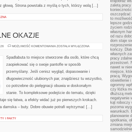
krajobraz w
zaletą pracy
 głową. Strona powstała z myślą o tych, którzy wolą […]
koniecznośc
oszczędzać c
CZNA
to możliwość
lepsze godz
życiem rodz
własnym har
LNE OKAZJE
od razu dob
dom staje si
rozproszenie
BUTY
026
MOŻLIWOŚĆ KOMENTOWANIA
ZOSTAŁA WYŁĄCZONA
kończy. Dlat
NA
SPECJALNE
własnych za
OKAZJE
Spadlabuta to miejsce stworzone dla osób, które chcą
pracy zdalne
przestrzeń. 
zaopiekować się o swoje pantofle w sposób
nawet w nie
przemyślany. Jeśli cenisz wygląd, dopasowanie i
miejsce, któ
pracą. Wygod
długowieczność ulubionych par, znajdziesz tu wszystko,
oświetlenie 
ogromny wpł
co potrzebne do pielęgnacji obuwia w doskonałym
czy łóżka m
stanie. To kompleksowe podejście do tematu, dzięki
dłuższą metę
negatywnie 
aje się łatwa, a efekty widać już po pierwszych krokach.
kąt roboczy
da damska – buty. Dobre obuwie potrafi wytrzymać […]
pozorna wyg
warunkach. 
planowanie d
TY I FAKTY
spotkania, 
zmiana miej
samodzielni