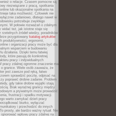
również o relacje. Czasem pomocne są
owy niezwiązane z pracą, spotkania
 online lub okazjonalne spotkania na
istnieje taka możliwość. Człowiek nie
wyłącznie zadaniowo, dlatego nawet w
odowisku potrzebuje zwykłego
innymi. W połowie rozważań o zdalnym
 widać też, jak istotne staje się
z rzetelnych źródeł wiedzy, poradników
dobrze przygotowany
katalog artykułów
h produktywności, ergonomii,
nline i organizacji pracy może być dla
realnym wsparciem w budowaniu
lu działania. Dzięki temu łatwiej
ody, które pasują do konkretnej
akteru pracy i indywidualnych
 W pracy zdalnej ogromne znaczenie ma
 o granice. Wiele osób zauważa, że
er jest zawsze pod ręką, łatwo
czorem sprawdzić pocztę, odpisać na
zy poprawić drobne zadanie. Problem
wtedy, gdy takie drobne wyjątki stają
ością. Brak wyraźnej granicy między
odowym a prywatnym może prowadzić
nia, frustracji i spadku motywacji.
tego warto zamykać dzień pracy
porządkować biurko, wyłączać
unikatory i przechodzić do innych
To prosty, ale bardzo ważny rytuał. Nie
 ignorować wpływu pracy zdalnej na