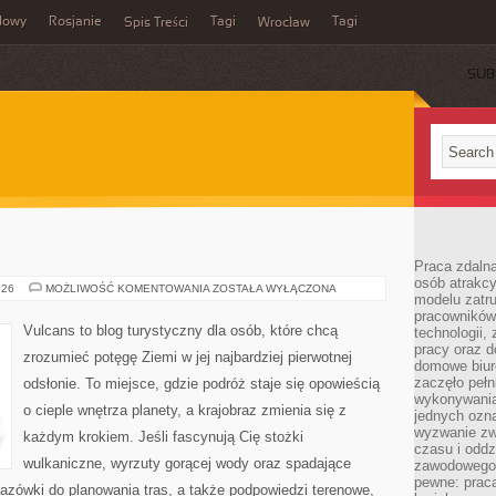
dowy
Rosjanie
Tagi
Tagi
Spis Treści
Wrocław
SUB
Praca zdalna
osób atrakc
KANIONY
026
MOŻLIWOŚĆ KOMENTOWANIA
ZOSTAŁA WYŁĄCZONA
modelu zatru
pracowników 
Vulcans to blog turystyczny dla osób, które chcą
technologii,
pracy oraz d
zrozumieć potęgę Ziemi w jej najbardziej pierwotnej
domowe biur
zaczęło pełn
odsłonie. To miejsce, gdzie podróż staje się opowieścią
wykonywani
o cieple wnętrza planety, a krajobraz zmienia się z
jednych ozn
wyzwanie zw
każdym krokiem. Jeśli fascynują Cię stożki
czasu i oddz
wulkaniczne, wyrzuty gorącej wody oraz spadające
zawodowego.
pewne: praca
kazówki do planowania tras, a także podpowiedzi terenowe,