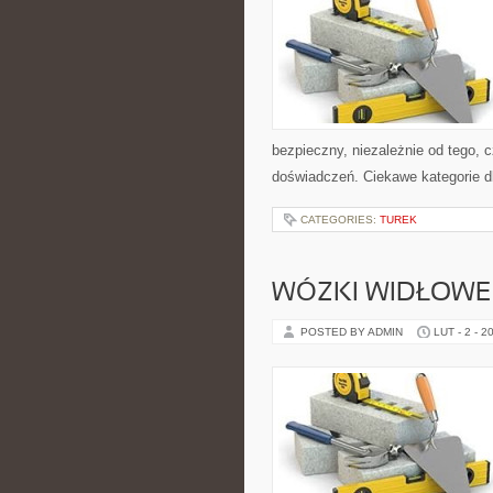
bezpieczny, niezależnie od tego, c
doświadczeń. Ciekawe kategorie d
CATEGORIES:
TUREK
WÓZKI WIDŁOWE
POSTED BY ADMIN
LUT - 2 - 2