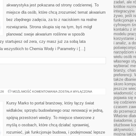
zadań, ale 
akwarystyka jest pokazana od strony codziennej. To
krótkie rozm
integracyjne
miejsce dla osób, które chcą zrozumieć temat akwarium
żywo, jeśli 
bez zbędnego zadęcia, za to z naciskiem na realne
funkcjonuje 
cyfrowym śr
rozwiązania. Strona skupia się na tym, byś mógł
kontaktu z 
modelu pracy
planować swoje akwarium roślinne w sposób
korzystanie 
zy startujesz od zera, czy masz już za sobą lata
i analiz, a 
poświęconyc
la wszystkich to Chemia Wody i Parametry i […]
narzędziom o
wielu osób 
własnego sty
wybierać met
branży, char
preferencji.
także dbanie
skoro komput
jeszcze wie
WÓZKI
026
MOŻLIWOŚĆ KOMENTOWANIA
ZOSTAŁA WYŁĄCZONA
wiadomość c
WIDŁOWE
pojawia się 
się codzienn
Kursy Marko to portal branżowy, który łączy świat
czasem zaw
widlaków, sprzętu budowlanego oraz renowacji w jedną,
do przemęcze
Właśnie dla
spójną przestrzeń wiedzy. To miejsce stworzone z
świadomie, 
myślą o osobach, które chcą działać sprawniej,
służbowe kom
aktywności. 
rozumieć, jak funkcjonuje budowa, i podejmować lepsze
można także