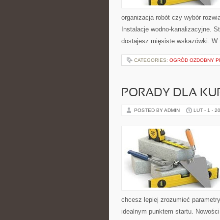
organizacja robót czy wybór rozw
Instalacje wodno-kanalizacyjne. S
dostajesz mięsiste wskazówki. W 
CATEGORIES:
OGRÓD OZDOBNY P
PORADY DLA KU
POSTED BY ADMIN
LUT - 1 - 2
chcesz lepiej zrozumieć parametry
idealnym punktem startu. Nowości n