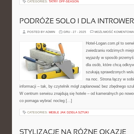
CATEGORIES:
TATRY OFF-SEASON
PODRÓŻE SOLO I DLA INTROWE
POSTED BY ADMIN
GRU - 27 - 2025
MOŻLIWOŚĆ KOMENTOWA
Hotel-Logan.com.pl to serw
zwiedzaniu rodzimych miej
wyjazdy w sposób przemyśla
dla osób, które chcą odkryw
szukają sprawdzonych wsk
na noc. Strona łączy w sob
informacji – tak, by czytelnik mógł zaplanować bez zbędnego szuk
W centrum serwisu znajdują się hotele – od kameralnych po now
co pomaga wybrać nocleg […]
CATEGORIES:
MEBLE JAK DZIEŁA SZTUKI
STYLIZACJE NA RÓŻNE OKAZJE