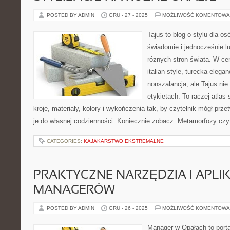
POSTED BY ADMIN
GRU - 27 - 2025
MOŻLIWOŚĆ KOMENTOWA
Tajus to blog o stylu dla os
świadomie i jednocześnie l
różnych stron świata. W cen
italian style, turecka elega
nonszalancja, ale Tajus ni
etykietach. To raczej atlas 
kroje, materiały, kolory i wykończenia tak, by czytelnik mógł prz
je do własnej codzienności. Koniecznie zobacz: Metamorfozy czy
CATEGORIES:
KAJAKARSTWO EKSTREMALNE
PRAKTYCZNE NARZĘDZIA I APLI
MANAGERÓW
POSTED BY ADMIN
GRU - 26 - 2025
MOŻLIWOŚĆ KOMENTOWA
Manager w Opałach to porta