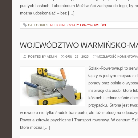
pustych hasłach. Laboratorium Możliwości zachęca do tego, by ro
można udoskonalać – bez […]
CATEGORIES:
RELIGIJNE CYTATY I PRZYPOWIEŚCI
WOJEWÓDZTWO WARMIŃSKO-MA
POSTED BY ADMIN
GRU - 27 - 2025
MOŻLIWOŚĆ KOMENTOWA
Szlaki-Rowerowe.pl to serwi
łączy w jednym miejscu szl
porady oraz opinie o wypos
inspiracji dla osób, które l
kółkach i jednocześnie chc
przypadku. Strona jest twor
w rowerze nie tylko środek transportu, ale też metodę na odpocz
Rower a zdrowie psychiczne i Transport rowerowy. W centrum Szl
które można […]