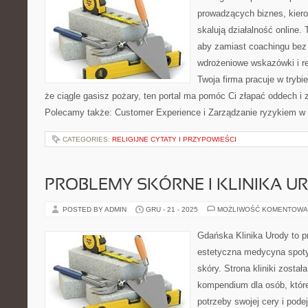
prowadzących biznes, kiero
skalują działalność online.
aby zamiast coachingu bez 
wdrożeniowe wskazówki i re
Twoja firma pracuje w trybi
że ciągle gasisz pożary, ten portal ma pomóc Ci złapać oddech i
Polecamy także: Customer Experience i Zarządzanie ryzykiem w 
CATEGORIES:
RELIGIJNE CYTATY I PRZYPOWIEŚCI
PROBLEMY SKÓRNE I KLINIKA U
POSTED BY ADMIN
GRU - 21 - 2025
MOŻLIWOŚĆ KOMENTOWA
Gdańska Klinika Urody to p
estetyczna medycyna spoty
skóry. Strona kliniki zosta
kompendium dla osób, które
potrzeby swojej cery i po