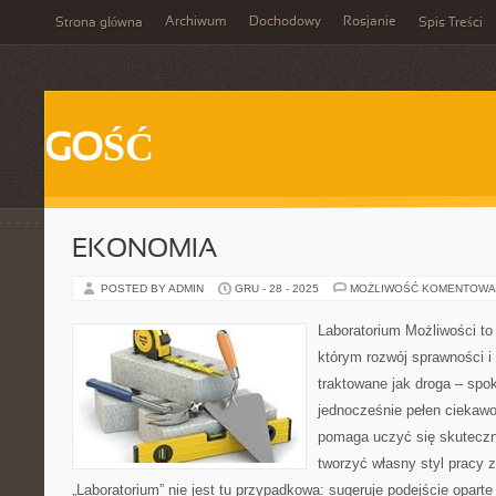
Archiwum
Dochodowy
Rosjanie
Strona główna
Spis Treści
GOŚĆ
EKONOMIA
POSTED BY ADMIN
GRU - 28 - 2025
MOŻLIWOŚĆ KOMENTOWA
Laboratorium Możliwości to 
którym rozwój sprawności i
traktowane jak droga – spo
jednocześnie pełen ciekawo
pomaga uczyć się skuteczni
tworzyć własny styl pracy 
„Laboratorium” nie jest tu przypadkowa: sugeruje podejście oparte