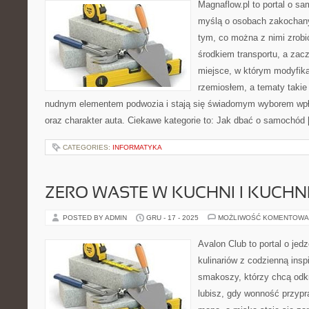
Magnaflow.pl to portal o s
myślą o osobach zakochan
tym, co można z nimi zrobić
środkiem transportu, a zac
miejsce, w którym modyfika
rzemiosłem, a tematy takie
nudnym elementem podwozia i stają się świadomym wyborem wpł
oraz charakter auta. Ciekawe kategorie to: Jak dbać o samochód
CATEGORIES:
INFORMATYKA
ZERO WASTE W KUCHNI I KUCHN
POSTED BY ADMIN
GRU - 17 - 2025
MOŻLIWOŚĆ KOMENTOWA
Avalon Club to portal o jed
kulinariów z codzienną insp
smakoszy, którzy chcą odkr
lubisz, gdy wonność przypra