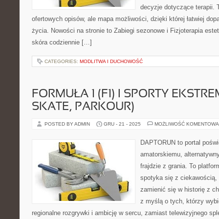
decyzje dotyczące terapii. T
ofertowych opisów, ale mapa możliwości, dzięki której łatwiej dop
życia. Nowości na stronie to Zabiegi sezonowe i Fizjoterapia est
skóra codziennie […]
CATEGORIES:
MODLITWA I DUCHOWOŚĆ
FORMUŁA 1 (F1) I SPORTY EKSTR
SKATE, PARKOUR)
POSTED BY ADMIN
GRU - 21 - 2025
MOŻLIWOŚĆ KOMENTOWA
DAPTORUN to portal poświ
amatorskiemu, alternatywn
frajdzie z grania. To platfo
spotyka się z ciekawością, a
zamienić się w historię z c
z myślą o tych, którzy wybi
regionalne rozgrywki i ambicję w sercu, zamiast telewizyjnego sp