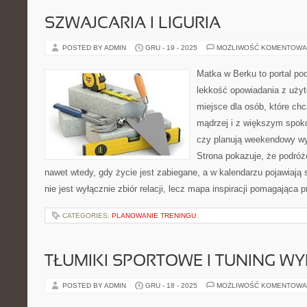
SZWAJCARIA I LIGURIA
POSTED BY ADMIN
GRU - 19 - 2025
MOŻLIWOŚĆ KOMENTOWA
Matka w Berku to portal pod
lekkość opowiadania z uż
miejsce dla osób, które chc
mądrzej i z większym spoko
czy planują weekendowy wy
Strona pokazuje, że podró
nawet wtedy, gdy życie jest zabiegane, a w kalendarzu pojawiają 
nie jest wyłącznie zbiór relacji, lecz mapa inspiracji pomagająca 
CATEGORIES:
PLANOWANIE TRENINGU
TŁUMIKI SPORTOWE I TUNING W
POSTED BY ADMIN
GRU - 18 - 2025
MOŻLIWOŚĆ KOMENTOWA