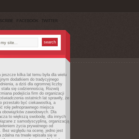
SCRIBE
FACEBOOK
TWITTER
 jeszcze kilka lat temu była dla wielu
yjnym dodatkiem do tradycyjnego
dnienia, a dziś dla ogromnej liczby
stała się codziennością. Rozwój
 zmiana podejścia firm do organizacji
oświadczenia ostatnich lat sprawiły, że
o przestało być ciekawostką, a
ić rolę pełnoprawnego miejsca
a obowiązków zawodowych. Dla
acza to większą swobodę, dla innych
iązane z samodyscypliną, organizacją
ieleniem życia prywatnego od
 Bez względu na ocenę, jedno jest
 zdalna na trwałe wpisała się w