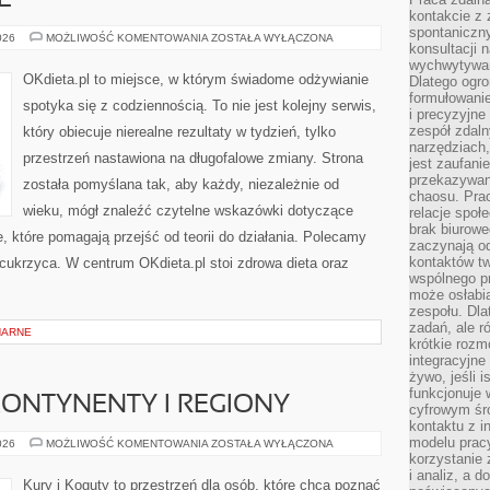
E
kontakcie z
spontaniczny
MITY
026
MOŻLIWOŚĆ KOMENTOWANIA
ZOSTAŁA WYŁĄCZONA
konsultacji 
ŻYWIENIOWE
wychwytywan
OKdieta.pl to miejsce, w którym świadome odżywianie
Dlatego ogr
formułowani
spotyka się z codziennością. To nie jest kolejny serwis,
i precyzyjne
zespół zdaln
który obiecuje nierealne rezultaty w tydzień, tylko
narzędziach,
przestrzeń nastawiona na długofalowe zmiany. Strona
jest zaufani
przekazywani
została pomyślana tak, aby każdy, niezależnie od
chaosu. Pra
wieku, mógł znaleźć czytelne wskazówki dotyczące
relacje społ
brak biurowe
je, które pomagają przejść od teorii do działania. Polecamy
zaczynają o
kontaktów tw
i cukrzyca. W centrum OKdieta.pl stoi zdrowa dieta oraz
wspólnego 
może osłabi
zespołu. Dla
zadań, ale 
NARNE
krótkie rozm
integracyjne
żywo, jeśli 
funkcjonuje 
KONTYNENTY I REGIONY
cyfrowym śr
kontaktu z 
modelu pracy
PTAKI
026
MOŻLIWOŚĆ KOMENTOWANIA
ZOSTAŁA WYŁĄCZONA
ŚWIATA
korzystanie 
–
i analiz, a 
KONTYNENTY
Kury i Koguty to przestrzeń dla osób, które chcą poznać