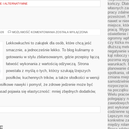
kończy. Dlat
E I ALTERNATYWNE
własnych za
pracy zdalne
przestrzeń. 
nawet w nie
miejsce, któ
pracą. Wygod
LEKKOWKUCHNI
026
MOŻLIWOŚĆ KOMENTOWANIA
ZOSTAŁA WYŁĄCZONA
oświetlenie 
ogromny wpł
czy łóżka m
Lekkowkuchni to zakątek dla osób, które chcą jeść
dłuższą metę
smacznie, a jednocześnie lekko. To blog kulinarny o
negatywnie 
kąt roboczy
gotowaniu w stylu zbilansowanym, gdzie przepisy łączą
pozorna wyg
łatwość wykonania z wartością odżywczą. Strona
warunkach. 
planowanie d
powstała z myślą o tych, którzy szukają lżejszych
spotkania, 
zmiana miej
posiłków, kuchennych trików, a także słodkości w wersji
samodzielni
osiłkowe nawyki i pomysł, że zdrowe jedzenie może być
rozpoczęcia 
na początku 
sad pojawia się elastyczność: mniej zbędnych dodatków,
Wielu pracow
polegający n
zawodowych 
jest wykonan
codzienne sp
Lepszym roz
konkretne z
między rolam
Praca zdaln