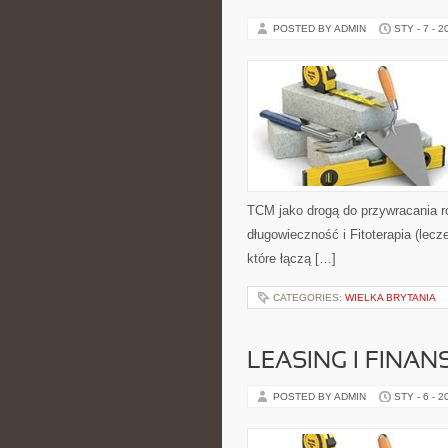
POSTED BY ADMIN
STY - 7 - 2
TCM jako drogą do przywracania ró
długowieczność i Fitoterapia (lecze
które łączą […]
CATEGORIES:
WIELKA BRYTANIA
LEASING I FINA
POSTED BY ADMIN
STY - 6 - 2