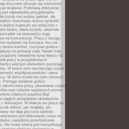
ego kluczowe okazuje się stworzenie
sad działania. Podstawą efektywnej
j jest odpowiednio przygotowana
Nie każdy ma osobny gabinet, ale
wielkim mieszkaniu można wydzielić
re będzie kojarzyło się wyłącznie z
ne biurko, dobre krzesło, właściwe
i porządek na stanowisku mają
yw na koncentrację. Praca z kanapy
oże wydawać się kusząca, lecz na
 obniża komfort, rozmywa granice i
wpływa na postawę ciała. Nawet mały
 urządzony świadomie bywa lepszy niż
oda pracy w przypadkowych
Bardzo ważnym elementem pozostaje
nia. W biurze rytm wyznaczają często
obecność współpracowników i sama
sca. W domu trzeba ten rytm stworzyć
e. Pomaga ustalenie godzin
i zakończenia pracy, planowanie zadań
dnia oraz robienie regularnych przerw.
ników zdalnych popełnia błąd
a ciągłym przeplataniu obowiązków
z domowymi. W efekcie ani praca nie
a tak dobrze, jak mogłaby, ani
rawy nie dają poczucia spokoju.
wiązaniem jest blokowanie czasu na
adania i świadome przechodzenie
i. Nie mniej istotna jest komunikacja.
a wymaga większej uważności w