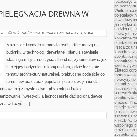
rozpoczęcia 
na początku 
Wielu pracow
 PIELĘGNACJA DREWNA W
polegający n
zawodowych 
jest wykonan
codzienne sp
KONSERWACJA
Lepszym roz
026
MOŻLIWOŚĆ KOMENTOWANIA
ZOSTAŁA WYŁĄCZONA
I
konkretne z
PIELĘGNACJA
między rolam
DREWNA
Mazurskie Domy to strona dla osób, które marzą o
W
Praca zdaln
DOMU
kontakcie z
budynku w technologii drewnianej, planują stawianie
spontaniczny
własnego miejsca do życia albo chcą wyremontować już
konsultacji 
wychwytywan
istniejący budynek. To kompendium, gdzie łączą się
Dlatego ogr
tematy architektury naturalnej, praktyczne podejście do
formułowani
i precyzyjne
remontów oraz coraz popularniejsze rozwiązania dla
zespół zdaln
narzędziach,
i powstają z myślą o tym, aby krok po kroku
jest zaufani
ganizowanie inwestycji, a jednocześnie dać solidną dawkę
przekazywani
chaosu. Pra
można wdrożyć […]
relacje społ
brak biurowe
zaczynają o
kontaktów tw
wspólnego 
może osłabi
zespołu. Dla