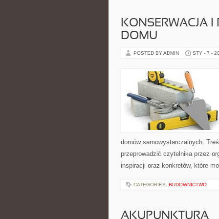
KONSERWACJA I
DOMU
POSTED BY ADMIN
STY - 7 - 2
domów samowystarczalnych. Treśc
przeprowadzić czytelnika przez or
inspiracji oraz konkretów, które 
CATEGORIES:
BUDOWNICTWO
AKUPUNKTURA