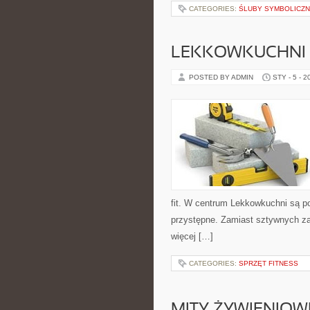
CATEGORIES:
ŚLUBY SYMBOLICZN
LEKKOWKUCHNI
POSTED BY ADMIN
STY - 5 - 2
fit. W centrum Lekkowkuchni są p
przystępne. Zamiast sztywnych za
więcej […]
CATEGORIES:
SPRZĘT FITNESS