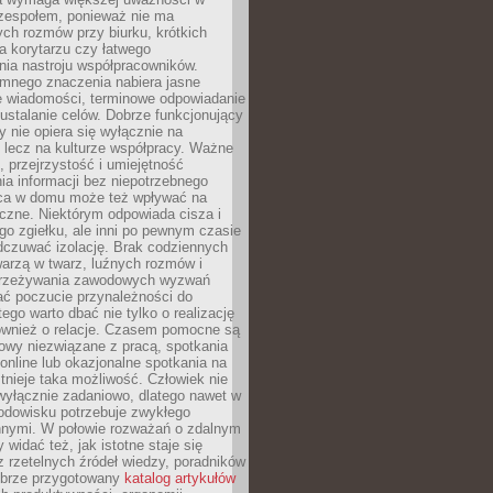
 zespołem, ponieważ nie ma
ch rozmów przy biurku, krótkich
na korytarzu czy łatwego
ia nastroju współpracowników.
omnego znaczenia nabiera jasne
e wiadomości, terminowe odpowiadanie
 ustalanie celów. Dobrze funkcjonujący
y nie opiera się wyłącznie na
 lecz na kulturze współpracy. Ważne
e, przejrzystość i umiejętność
a informacji bez niepotrzebnego
ca w domu może też wpływać na
eczne. Niektórym odpowiada cisza i
go zgiełku, ale inni po pewnym czasie
dczuwać izolację. Brak codziennych
arzą w twarz, luźnych rozmów i
przeżywania zawodowych wyzwań
ać poczucie przynależności do
tego warto dbać nie tylko o realizację
również o relacje. Czasem pomocne są
owy niezwiązane z pracą, spotkania
 online lub okazjonalne spotkania na
istnieje taka możliwość. Człowiek nie
wyłącznie zadaniowo, dlatego nawet w
odowisku potrzebuje zwykłego
innymi. W połowie rozważań o zdalnym
 widać też, jak istotne staje się
z rzetelnych źródeł wiedzy, poradników
dobrze przygotowany
katalog artykułów