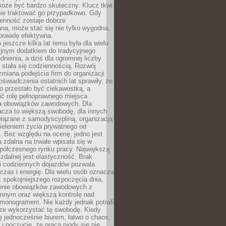
oże być bardzo skuteczny. Klucz tkwi
nie traktować go przypadkowo. Gdy
ienność zostaje dobrze
na, może stać się nie tylko wygodna,
aprawdę efektywna.
 jeszcze kilka lat temu była dla wielu
yjnym dodatkiem do tradycyjnego
dnienia, a dziś dla ogromnej liczby
stała się codziennością. Rozwój
 zmiana podejścia firm do organizacji
oświadczenia ostatnich lat sprawiły, że
o przestało być ciekawostką, a
ić rolę pełnoprawnego miejsca
a obowiązków zawodowych. Dla
acza to większą swobodę, dla innych
iązane z samodyscypliną, organizacją
ieleniem życia prywatnego od
 Bez względu na ocenę, jedno jest
 zdalna na trwałe wpisała się w
spółczesnego rynku pracy. Największą
 zdalnej jest elastyczność. Brak
i codziennych dojazdów pozwala
zas i energię. Dla wielu osób oznacza
 spokojniejszego rozpoczęcia dnia,
enie obowiązków zawodowych z
innym oraz większą kontrolę nad
monogramem. Nie każdy jednak potrafi
rze wykorzystać tę swobodę. Kiedy
ę jednocześnie biurem, łatwo o chaos,
 i poczucie, że praca nigdy się nie