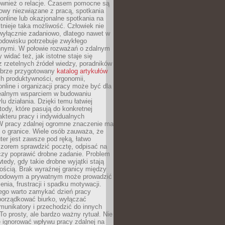
również o relacje. Czasem pomocne są
owy niezwiązane z pracą, spotkania
 online lub okazjonalne spotkania na
istnieje taka możliwość. Człowiek nie
wyłącznie zadaniowo, dlatego nawet w
odowisku potrzebuje zwykłego
innymi. W połowie rozważań o zdalnym
 widać też, jak istotne staje się
z rzetelnych źródeł wiedzy, poradników
dobrze przygotowany
katalog artykułów
h produktywności, ergonomii,
nline i organizacji pracy może być dla
realnym wsparciem w budowaniu
lu działania. Dzięki temu łatwiej
ody, które pasują do konkretnej
akteru pracy i indywidualnych
 W pracy zdalnej ogromne znaczenie ma
 o granice. Wiele osób zauważa, że
er jest zawsze pod ręką, łatwo
czorem sprawdzić pocztę, odpisać na
zy poprawić drobne zadanie. Problem
wtedy, gdy takie drobne wyjątki stają
ością. Brak wyraźnej granicy między
odowym a prywatnym może prowadzić
nia, frustracji i spadku motywacji.
tego warto zamykać dzień pracy
porządkować biurko, wyłączać
unikatory i przechodzić do innych
To prosty, ale bardzo ważny rytuał. Nie
 ignorować wpływu pracy zdalnej na