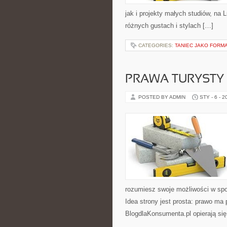
jak i projekty małych studiów, na
różnych gustach i stylach […]
CATEGORIES:
TANIEC JAKO FORMA
PRAWA TURYSTY
POSTED BY ADMIN
STY - 6 - 2
rozumiesz swoje możliwości w spo
Idea strony jest prosta: prawo ma 
BlogdlaKonsumenta.pl opierają się