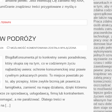
ambitne perełki. Jeśli interesują Cię zarówno hity AAA,
warunkach m
w tym, aby 
 LumiGranie znajdziesz treści przygotowane z myślą o
zdalna codz
uporządkowa
ale także n
Praca zdalna
 TERAPII
osób atrakc
modelu zatru
pracowników 
technologii,
 W PODRÓŻY
pracy oraz d
domowe biur
zaczęło pełn
PRAWA
026
MOŻLIWOŚĆ KOMENTOWANIA
ZOSTAŁA WYŁĄCZONA
TURYSTY
wykonywani
W
jednych ozn
PODRÓŻY
BlogdlaKonsumenta.pl to konkretny serwis poradnikowy,
wyzwanie zw
czasu i oddz
który skupia się na tym, co w codziennym życiu
zawodowego.
najbardziej uwiera: ochronie konsumenckiej oraz prawie
pewne: praca
krajobraz w
cywilnym pokazanych prosto. To miejsce powstało po
zaletą pracy
to, aby przepisy, które zwykle brzmią jak prawnicza
koniecznośc
oszczędzać c
łamigłówka, zamienić na mapę działania, dzięki któremu
to możliwość
lepsze godz
rze ze sprzedawcą, usługodawcą, firmą lub kontrahentem.
życiem rodz
pomagać, a nie paraliżować. Dlatego treści w
własnym har
od razu dob
 na […]
dom staje si
rozproszenie