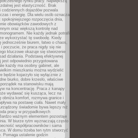
spółczesnego rynku pracy. Największą
 zdalnej jest elastyczność. Brak
i codziennych dojazdów pozwala
zas i energię. Dla wielu osób oznacza
 spokojniejszego rozpoczęcia dnia,
enie obowiązków zawodowych z
innym oraz większą kontrolę nad
monogramem. Nie każdy jednak potrafi
rze wykorzystać tę swobodę. Kiedy
ę jednocześnie biurem, łatwo o chaos,
 i poczucie, że praca nigdy się nie
ego kluczowe okazuje się stworzenie
sad działania. Podstawą efektywnej
j jest odpowiednio przygotowana
Nie każdy ma osobny gabinet, ale
wielkim mieszkaniu można wydzielić
re będzie kojarzyło się wyłącznie z
ne biurko, dobre krzesło, właściwe
i porządek na stanowisku mają
yw na koncentrację. Praca z kanapy
oże wydawać się kusząca, lecz na
 obniża komfort, rozmywa granice i
wpływa na postawę ciała. Nawet mały
 urządzony świadomie bywa lepszy niż
oda pracy w przypadkowych
Bardzo ważnym elementem pozostaje
nia. W biurze rytm wyznaczają często
obecność współpracowników i sama
sca. W domu trzeba ten rytm stworzyć
e. Pomaga ustalenie godzin