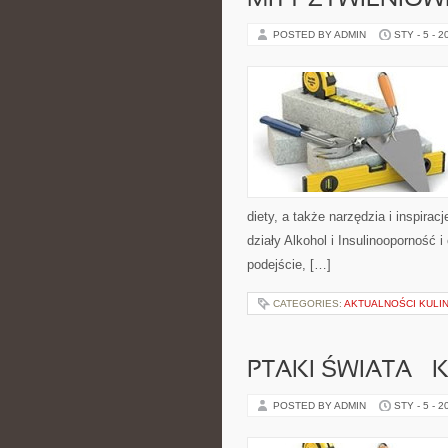
MITY ŻYWIENIOW
POSTED BY ADMIN
STY - 5 - 2
diety, a także narzędzia i inspirac
działy Alkohol i Insulinooporność 
podejście, […]
CATEGORIES:
AKTUALNOŚCI KULI
PTAKI ŚWIATA – 
POSTED BY ADMIN
STY - 5 - 2