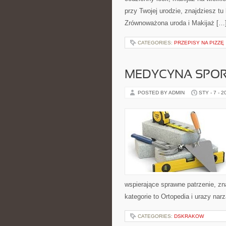
przy Twojej urodzie, znajdziesz tu
Zrównoważona uroda i Makijaż […
CATEGORIES:
PRZEPISY NA PIZZĘ
MEDYCYNA SPO
POSTED BY ADMIN
STY - 7 - 2
wspierające sprawne patrzenie, zn
kategorie to Ortopedia i urazy nar
CATEGORIES:
DSKRAKOW