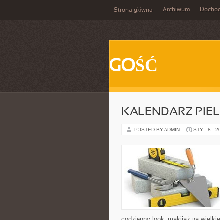
Archiwum
Docho
Strona główna
GOŚĆ
KALENDARZ PIE
POSTED BY ADMIN
STY - 8 - 2
codzienny look, makijaż na wielkie