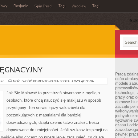
dowy
Rosjanie
Tagi
Tagi
Spis Treści
Wrocław
SUB
LĘGNACYJNY
Praca zdalna
osób atrakc
KALENDARZ
026
MOŻLIWOŚĆ KOMENTOWANIA
ZOSTAŁA WYŁĄCZONA
modelu zatru
PIELĘGNACYJNY
pracowników 
technologii,
Jak Się Malować to przestrzeń stworzone z myślą o
pracy oraz d
osobach, które chcą nauczyć się makijażu w sposób
domowe biur
zaczęło pełn
przystępny. Ten serwis łączy wskazówki dla
wykonywani
początkujących z materiałami dla bardziej
jednych ozn
wyzwanie zw
doświadczonych, dzięki czemu łatwo znaleźć treści
czasu i oddz
zawodowego.
dopasowane do umiejętności. Jeśli szukasz inspiracji na
pewne: praca
 wyjście albo chcesz po prostu lepiej zrozumieć, co działa