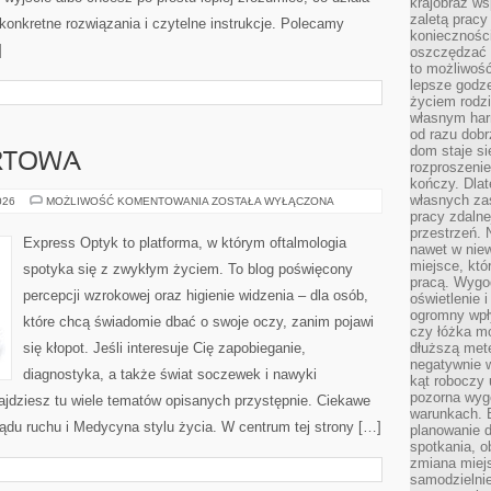
krajobraz w
zaletą pracy
 konkretne rozwiązania i czytelne instrukcje. Polecamy
koniecznośc
]
oszczędzać c
to możliwość
lepsze godz
życiem rodz
własnym har
od razu dob
dom staje si
RTOWA
rozproszenie
kończy. Dlat
własnych za
MEDYCYNA
026
MOŻLIWOŚĆ KOMENTOWANIA
ZOSTAŁA WYŁĄCZONA
SPORTOWA
pracy zdalne
przestrzeń. 
Express Optyk to platforma, w którym oftalmologia
nawet w nie
miejsce, któ
spotyka się z zwykłym życiem. To blog poświęcony
pracą. Wygod
percepcji wzrokowej oraz higienie widzenia – dla osób,
oświetlenie 
ogromny wpł
które chcą świadomie dbać o swoje oczy, zanim pojawi
czy łóżka m
się kłopot. Jeśli interesuje Cię zapobieganie,
dłuższą metę
negatywnie 
diagnostyka, a także świat soczewek i nawyki
kąt roboczy
pozorna wyg
ajdziesz tu wiele tematów opisanych przystępnie. Ciekawe
warunkach. 
ządu ruchu i Medycyna stylu życia. W centrum tej strony […]
planowanie d
spotkania, 
zmiana miej
samodzielni