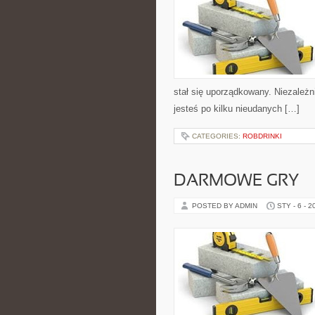
stał się uporządkowany. Niezależn
jesteś po kilku nieudanych […]
CATEGORIES:
ROBDRINKI
DARMOWE GRY
POSTED BY ADMIN
STY - 6 - 2