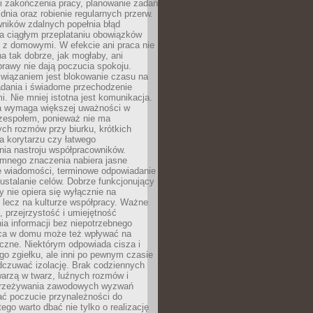
i zakończenia pracy, planowanie zadań
dnia oraz robienie regularnych przerw.
ników zdalnych popełnia błąd
a ciągłym przeplataniu obowiązków
z domowymi. W efekcie ani praca nie
a tak dobrze, jak mogłaby, ani
rawy nie dają poczucia spokoju.
wiązaniem jest blokowanie czasu na
adania i świadome przechodzenie
i. Nie mniej istotna jest komunikacja.
a wymaga większej uważności w
 zespołem, ponieważ nie ma
ch rozmów przy biurku, krótkich
na korytarzu czy łatwego
ia nastroju współpracowników.
omnego znaczenia nabiera jasne
e wiadomości, terminowe odpowiadanie
 ustalanie celów. Dobrze funkcjonujący
y nie opiera się wyłącznie na
 lecz na kulturze współpracy. Ważne
e, przejrzystość i umiejętność
a informacji bez niepotrzebnego
ca w domu może też wpływać na
eczne. Niektórym odpowiada cisza i
go zgiełku, ale inni po pewnym czasie
dczuwać izolację. Brak codziennych
arzą w twarz, luźnych rozmów i
przeżywania zawodowych wyzwań
ać poczucie przynależności do
tego warto dbać nie tylko o realizację