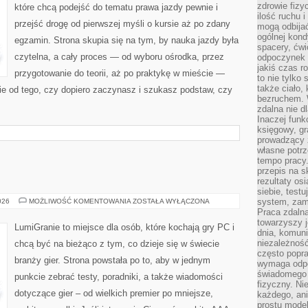
zdrowie fizy
które chcą podejść do tematu prawa jazdy pewnie i
ilość ruchu 
przejść drogę od pierwszej myśli o kursie aż po zdany
mogą odbijać
ogólnej kondy
egzamin. Strona skupia się na tym, by nauka jazdy była
spacery, ćwi
czytelna, a cały proces — od wyboru ośrodka, przez
odpoczynek o
jakiś czas r
przygotowanie do teorii, aż po praktykę w mieście —
to nie tylko 
także ciało,
ie od tego, czy dopiero zaczynasz i szukasz podstaw, czy
bezruchem. 
zdalna nie d
Inaczej funk
księgowy, gr
prowadzący 
własne potrz
tempo pracy.
przepis na s
rezultaty os
siebie, test
DARMOWE
system, zam
026
MOŻLIWOŚĆ KOMENTOWANIA
ZOSTAŁA WYŁĄCZONA
GRY
Praca zdaln
towarzyszy j
LumiGranie to miejsce dla osób, które kochają gry PC i
dnia, komuni
niezależność
chcą być na bieżąco z tym, co dzieje się w świecie
często popra
branży gier. Strona powstała po to, aby w jednym
wymaga odpo
świadomego 
punkcie zebrać testy, poradniki, a także wiadomości
fizyczny. Ni
dotyczące gier – od wielkich premier po mniejsze,
każdego, an
prostu model