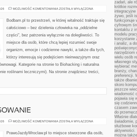
zadań, ale 
krótkie rozm
AKUPUNKTURA
026
MOŻLIWOŚĆ KOMENTOWANIA
ZOSTAŁA WYŁĄCZONA
integracyjne
żywo, jeśli 
Bodbam.pl to przestrzeń, w której witalność traktuje się
funkcjonuje 
cyfrowym śr
całościowo – bez dzielenia człowieka na „oddzielne
kontaktu z 
modelu pracy
części”, bez patrzenia wyłącznie na dolegliwości. To
korzystanie 
miejsce dla osób, które chcą lepiej rozumieć swoje
i analiz, a 
poświęconyc
organizm, emocje i codzienne nawyki, a także dla tych,
narzędziom o
którzy interesują się podejściem nieinwazyjnym oraz
wielu osób 
własnego sty
wnowagi. Kategorie na stronie to Biohacking i naturalna
wybierać met
branży, char
nie roślinami leczniczymi). Na stronie znajdziesz treści,
preferencji.
także dbanie
skoro komput
jeszcze wie
wiadomość c
pojawia się 
się codzienn
czasem zaw
NSOWANIE
do przemęcze
Właśnie dla
świadomie, 
LEASING
026
MOŻLIWOŚĆ KOMENTOWANIA
ZOSTAŁA WYŁĄCZONA
I
służbowe kom
FINANSOWANIE
aktywności. 
PrawoJazdyWroclaw.pl to miejsce stworzone dla osób,
można także