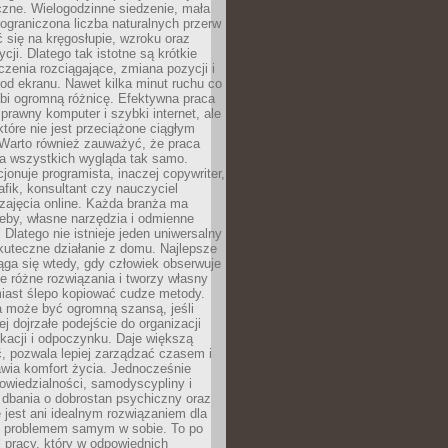
czne. Wielogodzinne siedzenie, mała
i ograniczona liczba naturalnych przerw
 się na kręgosłupie, wzroku oraz
cji. Dlatego tak istotne są krótkie
czenia rozciągające, zmiana pozycji i
d ekranu. Nawet kilka minut ruchu co
obi ogromną różnicę. Efektywna praca
sprawny komputer i szybki internet, ale
 które nie jest przeciążone ciągłym
Warto również zauważyć, że praca
la wszystkich wygląda tak samo.
cjonuje programista, inaczej copywriter,
afik, konsultant czy nauczyciel
zajęcia online. Każda branża ma
eby, własne narzędzia i odmienne
 Dlatego nie istnieje jeden uniwersalny
kuteczne działanie z domu. Najlepsze
iąga się wtedy, gdy człowiek obserwuje
uje różne rozwiązania i tworzy własny
iast ślepo kopiować cudze metody.
a może być ogromną szansą, jeśli
ej dojrzałe podejście do organizacji
kacji i odpoczynku. Daje większą
, pozwala lepiej zarządzać czasem i
wia komfort życia. Jednocześnie
wiedzialności, samodyscypliny i
dbania o dobrostan psychiczny oraz
e jest ani idealnym rozwiązaniem dla
i problemem samym w sobie. To po
 pracy, który w odpowiednich