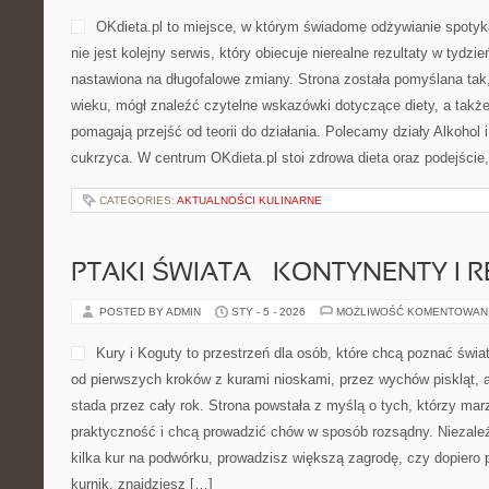
OKdieta.pl to miejsce, w którym świadome odżywianie spotyk
nie jest kolejny serwis, który obiecuje nierealne rezultaty w tydzie
nastawiona na długofalowe zmiany. Strona została pomyślana tak,
wieku, mógł znaleźć czytelne wskazówki dotyczące diety, a także n
pomagają przejść od teorii do działania. Polecamy działy Alkohol i
cukrzyca. W centrum OKdieta.pl stoi zdrowa dieta oraz podejście
CATEGORIES:
AKTUALNOŚCI KULINARNE
PTAKI ŚWIATA – KONTYNENTY I 
POSTED BY ADMIN
STY - 5 - 2026
MOŻLIWOŚĆ KOMENTOWAN
Kury i Koguty to przestrzeń dla osób, które chcą poznać świa
od pierwszych kroków z kurami nioskami, przez wychów piskląt, 
stada przez cały rok. Strona powstała z myślą o tych, którzy mar
praktyczność i chcą prowadzić chów w sposób rozsądny. Niezależ
kilka kur na podwórku, prowadzisz większą zagrodę, czy dopiero
kurnik, znajdziesz […]