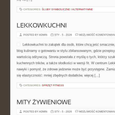
CATEGORIES:
ŚLUBY SYMBOLICZNE I ALTERNATYWNE
LEKKOWKUCHNI
POSTED BY ADMIN
STY - 5 - 2026
MOŻLIWOŚĆ KOMENTOWAN
Lekkowkuchni to zakątek dla osób, które chcą jeść smacznie,
blog kulinarny o gotowaniu w stylu zbilansowanym, gdzie przepis
wartością odżywczą. Strona powstała z myślą o tych, którzy szuk
kuchennych trików, a także słodkości w wersji fit. W centrum Le
nawyki i pomysł, że zdrowe jedzenie może być przystępne. Zami
się elastyczność: mniej zbędnych dodatków, więcej […]
CATEGORIES:
SPRZĘT FITNESS
MITY ŻYWIENIOWE
POSTED BY ADMIN
STY - 5 - 2026
MOŻLIWOŚĆ KOMENTOWAN