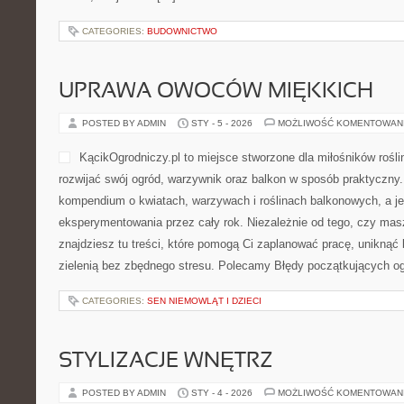
CATEGORIES:
BUDOWNICTWO
UPRAWA OWOCÓW MIĘKKICH
POSTED BY ADMIN
STY - 5 - 2026
MOŻLIWOŚĆ KOMENTOWAN
KącikOgrodniczy.pl to miejsce stworzone dla miłośników roślin 
rozwijać swój ogród, warzywnik oraz balkon w sposób praktyczny.
kompendium o kwiatach, warzywach i roślinach balkonowych, a je
eksperymentowania przez cały rok. Niezależnie od tego, czy masz
znajdziesz tu treści, które pomogą Ci zaplanować pracę, uniknąć b
zielenią bez zbędnego stresu. Polecamy Błędy początkujących o
CATEGORIES:
SEN NIEMOWLĄT I DZIECI
STYLIZACJE WNĘTRZ
POSTED BY ADMIN
STY - 4 - 2026
MOŻLIWOŚĆ KOMENTOWAN