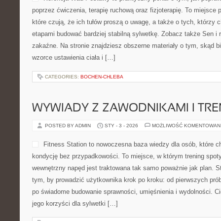
poprzez ćwiczenia, terapię ruchową oraz fizjoterapię. To miejsce
które czują, że ich tułów proszą o uwagę, a także o tych, którzy 
etapami budować bardziej stabilną sylwetkę. Zobacz także Sen i 
zakaźne. Na stronie znajdziesz obszerne materiały o tym, skąd bi
wzorce ustawienia ciała i […]
CATEGORIES:
BOCHEN-CHLEBA
WYWIADY Z ZAWODNIKAMI I TR
POSTED BY ADMIN
STY - 3 - 2026
MOŻLIWOŚĆ KOMENTOWAN
Fitness Station to nowoczesna baza wiedzy dla osób, które 
kondycję bez przypadkowości. To miejsce, w którym trening spoty
wewnętrzny napęd jest traktowana tak samo poważnie jak plan. S
tym, by prowadzić użytkownika krok po kroku: od pierwszych prób
po świadome budowanie sprawności, umięśnienia i wydolności. Cie
jego korzyści dla sylwetki […]