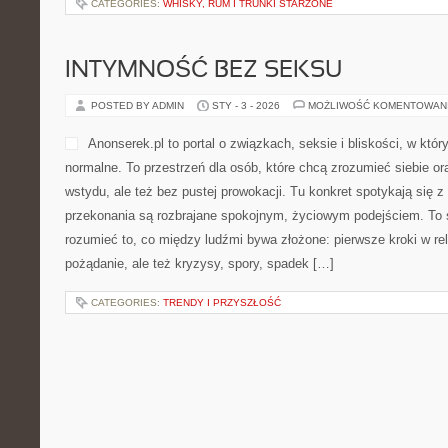
CATEGORIES:
WHISKY, RUM I TRUNKI STARZONE
INTYMNOŚĆ BEZ SEKSU
POSTED BY ADMIN
STY - 3 - 2026
MOŻLIWOŚĆ KOMENTOWAN
Anonserek.pl to portal o związkach, seksie i bliskości, w któr
normalne. To przestrzeń dla osób, które chcą zrozumieć siebie or
wstydu, ale też bez pustej prowokacji. Tu konkret spotykają się z
przekonania są rozbrajane spokojnym, życiowym podejściem. To 
rozumieć to, co między ludźmi bywa złożone: pierwsze kroki w rel
pożądanie, ale też kryzysy, spory, spadek […]
CATEGORIES:
TRENDY I PRZYSZŁOŚĆ