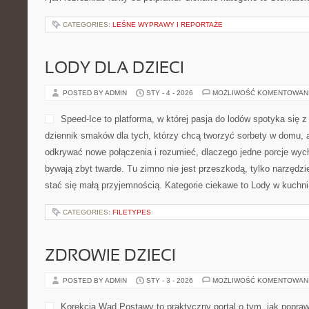
CATEGORIES:
LEŚNE WYPRAWY I REPORTAŻE
LODY DLA DZIECI
POSTED BY ADMIN
STY - 4 - 2026
MOŻLIWOŚĆ KOMENTOWAN
Speed-Ice to platforma, w której pasja do lodów spotyka się z
dziennik smaków dla tych, którzy chcą tworzyć sorbety w domu, al
odkrywać nowe połączenia i rozumieć, dlaczego jedne porcje wyc
bywają zbyt twarde. Tu zimno nie jest przeszkodą, tylko narzęd
stać się małą przyjemnością. Kategorie ciekawe to Lody w kuchni
CATEGORIES:
FILETYPES
ZDROWIE DZIECI
POSTED BY ADMIN
STY - 3 - 2026
MOŻLIWOŚĆ KOMENTOWAN
Korekcja Wad Postawy to praktyczny portal o tym, jak popraw