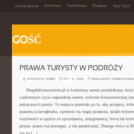
Archiwum
Dochodowy
Rosjanie
Strona główna
Spis Treści
GOŚĆ
PRAWA TURYSTY W PODRÓŻY
POSTED BY ADMIN
STY - 6 - 2026
MOŻLIWOŚĆ KOMENTOWAN
BlogdlaKonsumenta.pl to konkretny serwis poradnikowy, który
codziennym życiu najbardziej uwiera: ochronie konsumenckiej or
pokazanych prosto. To miejsce powstało po to, aby przepisy, któr
prawnicza łamigłówka, zamienić na mapę działania, dzięki które
możliwości w sporze ze sprzedawcą, usługodawcą, firmą lub kontr
prosta: prawo ma pomagać, a nie paraliżować. Dlatego treści w B
się na […]