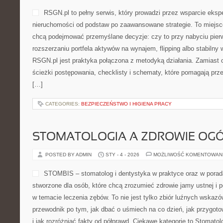
RSGN.pl to pełny serwis, który prowadzi przez wsparcie eksp
nieruchomości od podstaw po zaawansowane strategie. To miejsce
chcą podejmować przemyślane decyzje: czy to przy nabyciu pier
rozszerzaniu portfela aktywów na wynajem, flipping albo stabilny
RSGN.pl jest praktyka połączona z metodyką działania. Zamiast 
ścieżki postępowania, checklisty i schematy, które pomagają prz
[…]
CATEGORIES:
BEZPIECZEŃSTWO I HIGIENA PRACY
STOMATOLOGIA A ZDROWIE OG
POSTED BY ADMIN
STY - 4 - 2026
MOŻLIWOŚĆ KOMENTOWAN
STOMBIS – stomatolog i dentystyka w praktyce oraz w porad
stworzone dla osób, które chcą zrozumieć zdrowie jamy ustnej i
w temacie leczenia zębów. To nie jest tylko zbiór luźnych wskaz
przewodnik po tym, jak dbać o uśmiech na co dzień, jak przygoto
i jak rozróżniać fakty od półprawd. Ciekawe kategorie to Stomatol