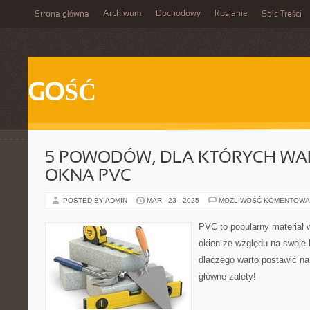
Archiwum
Dochodowy
Rosjanie
Strona główna
Spis Treści
GOŚĆ
5 POWODÓW, DLA KTÓRYCH WA
OKNA PVC
POSTED BY ADMIN
MAR - 23 - 2025
MOŻLIWOŚĆ KOMENTOWA
PVC to popularny materiał 
okien ze względu na swoje 
dlaczego warto postawić na
główne zalety!