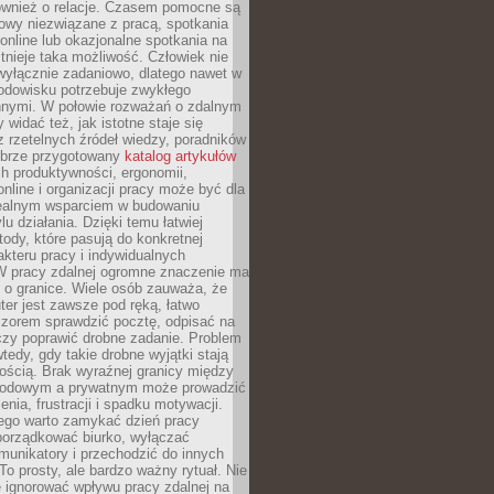
również o relacje. Czasem pomocne są
owy niezwiązane z pracą, spotkania
 online lub okazjonalne spotkania na
istnieje taka możliwość. Człowiek nie
wyłącznie zadaniowo, dlatego nawet w
odowisku potrzebuje zwykłego
innymi. W połowie rozważań o zdalnym
 widać też, jak istotne staje się
z rzetelnych źródeł wiedzy, poradników
dobrze przygotowany
katalog artykułów
h produktywności, ergonomii,
nline i organizacji pracy może być dla
realnym wsparciem w budowaniu
lu działania. Dzięki temu łatwiej
ody, które pasują do konkretnej
akteru pracy i indywidualnych
 W pracy zdalnej ogromne znaczenie ma
 o granice. Wiele osób zauważa, że
er jest zawsze pod ręką, łatwo
czorem sprawdzić pocztę, odpisać na
zy poprawić drobne zadanie. Problem
wtedy, gdy takie drobne wyjątki stają
ością. Brak wyraźnej granicy między
odowym a prywatnym może prowadzić
nia, frustracji i spadku motywacji.
tego warto zamykać dzień pracy
porządkować biurko, wyłączać
unikatory i przechodzić do innych
To prosty, ale bardzo ważny rytuał. Nie
 ignorować wpływu pracy zdalnej na