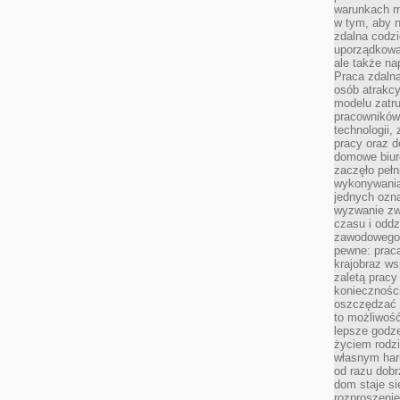
warunkach m
w tym, aby 
zdalna codz
uporządkowa
ale także n
Praca zdalna
osób atrakc
modelu zatru
pracowników 
technologii,
pracy oraz d
domowe biur
zaczęło pełn
wykonywani
jednych ozn
wyzwanie zw
czasu i oddz
zawodowego.
pewne: praca
krajobraz w
zaletą pracy
koniecznośc
oszczędzać c
to możliwość
lepsze godz
życiem rodz
własnym har
od razu dob
dom staje si
rozproszenie