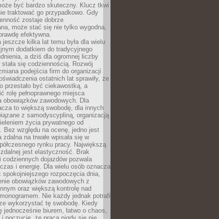
oże być bardzo skuteczny. Klucz tkwi
nie traktować go przypadkowo. Gdy
ienność zostaje dobrze
na, może stać się nie tylko wygodna,
aprawdę efektywna.
 jeszcze kilka lat temu była dla wielu
yjnym dodatkiem do tradycyjnego
dnienia, a dziś dla ogromnej liczby
stała się codziennością. Rozwój
 zmiana podejścia firm do organizacji
oświadczenia ostatnich lat sprawiły, że
o przestało być ciekawostką, a
ić rolę pełnoprawnego miejsca
a obowiązków zawodowych. Dla
acza to większą swobodę, dla innych
iązane z samodyscypliną, organizacją
ieleniem życia prywatnego od
 Bez względu na ocenę, jedno jest
 zdalna na trwałe wpisała się w
spółczesnego rynku pracy. Największą
 zdalnej jest elastyczność. Brak
i codziennych dojazdów pozwala
zas i energię. Dla wielu osób oznacza
 spokojniejszego rozpoczęcia dnia,
enie obowiązków zawodowych z
innym oraz większą kontrolę nad
monogramem. Nie każdy jednak potrafi
rze wykorzystać tę swobodę. Kiedy
ę jednocześnie biurem, łatwo o chaos,
 i poczucie, że praca nigdy się nie