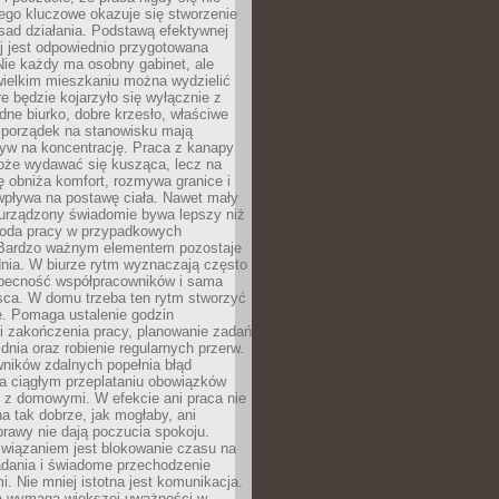
ego kluczowe okazuje się stworzenie
sad działania. Podstawą efektywnej
j jest odpowiednio przygotowana
Nie każdy ma osobny gabinet, ale
wielkim mieszkaniu można wydzielić
re będzie kojarzyło się wyłącznie z
ne biurko, dobre krzesło, właściwe
i porządek na stanowisku mają
yw na koncentrację. Praca z kanapy
oże wydawać się kusząca, lecz na
 obniża komfort, rozmywa granice i
wpływa na postawę ciała. Nawet mały
 urządzony świadomie bywa lepszy niż
oda pracy w przypadkowych
Bardzo ważnym elementem pozostaje
nia. W biurze rytm wyznaczają często
obecność współpracowników i sama
sca. W domu trzeba ten rytm stworzyć
e. Pomaga ustalenie godzin
i zakończenia pracy, planowanie zadań
dnia oraz robienie regularnych przerw.
ników zdalnych popełnia błąd
a ciągłym przeplataniu obowiązków
z domowymi. W efekcie ani praca nie
a tak dobrze, jak mogłaby, ani
rawy nie dają poczucia spokoju.
wiązaniem jest blokowanie czasu na
adania i świadome przechodzenie
i. Nie mniej istotna jest komunikacja.
a wymaga większej uważności w