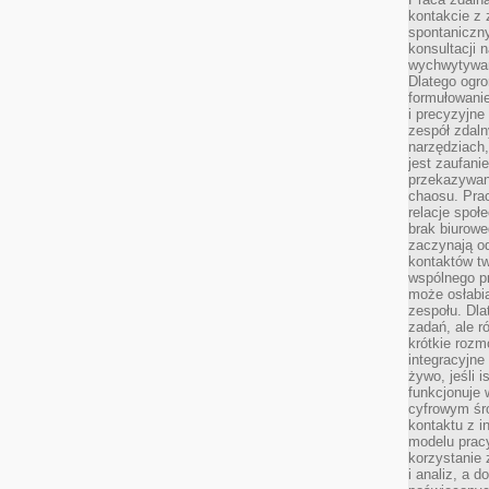
kontakcie z
spontaniczny
konsultacji 
wychwytywan
Dlatego ogr
formułowani
i precyzyjne
zespół zdaln
narzędziach,
jest zaufani
przekazywani
chaosu. Pra
relacje społ
brak biurowe
zaczynają o
kontaktów tw
wspólnego 
może osłabi
zespołu. Dla
zadań, ale 
krótkie rozm
integracyjne
żywo, jeśli 
funkcjonuje 
cyfrowym śr
kontaktu z 
modelu pracy
korzystanie 
i analiz, a 