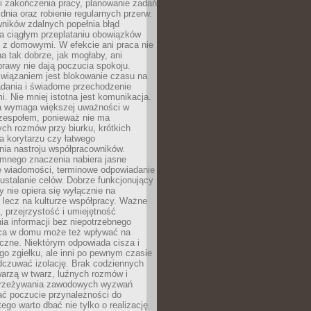
i zakończenia pracy, planowanie zadań
dnia oraz robienie regularnych przerw.
ników zdalnych popełnia błąd
a ciągłym przeplataniu obowiązków
z domowymi. W efekcie ani praca nie
a tak dobrze, jak mogłaby, ani
rawy nie dają poczucia spokoju.
wiązaniem jest blokowanie czasu na
adania i świadome przechodzenie
i. Nie mniej istotna jest komunikacja.
a wymaga większej uważności w
 zespołem, ponieważ nie ma
ch rozmów przy biurku, krótkich
na korytarzu czy łatwego
ia nastroju współpracowników.
omnego znaczenia nabiera jasne
e wiadomości, terminowe odpowiadanie
 ustalanie celów. Dobrze funkcjonujący
y nie opiera się wyłącznie na
 lecz na kulturze współpracy. Ważne
e, przejrzystość i umiejętność
a informacji bez niepotrzebnego
ca w domu może też wpływać na
eczne. Niektórym odpowiada cisza i
go zgiełku, ale inni po pewnym czasie
dczuwać izolację. Brak codziennych
arzą w twarz, luźnych rozmów i
przeżywania zawodowych wyzwań
ać poczucie przynależności do
tego warto dbać nie tylko o realizację