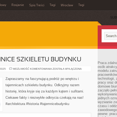
dowy
Rosjanie
Tagi
Tagi
Spis Treści
Wrocław
SUB
MNICE SZKIELETU BUDYNKU
Praca zdalna
osób atrakc
WNĘTRZE
 2025
MOŻLIWOŚĆ KOMENTOWANIA
ZOSTAŁA WYŁĄCZONA
modelu zatru
I
pracowników 
TAJEMNICE
SZKIELETU
technologii,
Zapraszamy na fascynującą podróż po wnętrzu i
BUDYNKU
pracy oraz d
tajemnicach szkieletu budynku. Odkryjmy razem
domowe biur
zaczęło pełn
historię, która kryje się za każdym kątem i sufitami.
wykonywani
Ciekawe fakty i niezwykłe odkrycia czekają na nas!
jednych ozn
wyzwanie zw
#architektura #historia #tajemnicebudynku
czasu i oddz
zawodowego.
pewne: praca