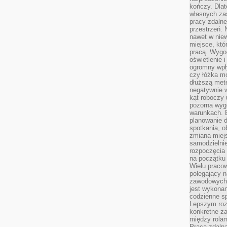
kończy. Dlat
własnych za
pracy zdalne
przestrzeń. 
nawet w nie
miejsce, któ
pracą. Wygod
oświetlenie 
ogromny wpł
czy łóżka m
dłuższą metę
negatywnie 
kąt roboczy
pozorna wyg
warunkach. 
planowanie d
spotkania, 
zmiana miej
samodzielni
rozpoczęcia 
na początku 
Wielu pracow
polegający n
zawodowych 
jest wykonan
codzienne sp
Lepszym roz
konkretne z
między rolam
Praca zdaln