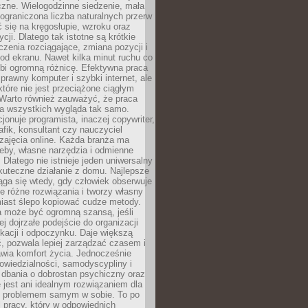
czne. Wielogodzinne siedzenie, mała
i ograniczona liczba naturalnych przerw
 się na kręgosłupie, wzroku oraz
cji. Dlatego tak istotne są krótkie
czenia rozciągające, zmiana pozycji i
d ekranu. Nawet kilka minut ruchu co
obi ogromną różnicę. Efektywna praca
sprawny komputer i szybki internet, ale
 które nie jest przeciążone ciągłym
Warto również zauważyć, że praca
la wszystkich wygląda tak samo.
cjonuje programista, inaczej copywriter,
afik, konsultant czy nauczyciel
zajęcia online. Każda branża ma
eby, własne narzędzia i odmienne
 Dlatego nie istnieje jeden uniwersalny
kuteczne działanie z domu. Najlepsze
iąga się wtedy, gdy człowiek obserwuje
uje różne rozwiązania i tworzy własny
iast ślepo kopiować cudze metody.
a może być ogromną szansą, jeśli
ej dojrzałe podejście do organizacji
kacji i odpoczynku. Daje większą
, pozwala lepiej zarządzać czasem i
wia komfort życia. Jednocześnie
wiedzialności, samodyscypliny i
dbania o dobrostan psychiczny oraz
e jest ani idealnym rozwiązaniem dla
i problemem samym w sobie. To po
 pracy, który w odpowiednich