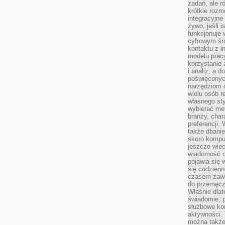
zadań, ale 
krótkie rozm
integracyjne
żywo, jeśli 
funkcjonuje 
cyfrowym śr
kontaktu z 
modelu pracy
korzystanie 
i analiz, a 
poświęconyc
narzędziom o
wielu osób 
własnego sty
wybierać met
branży, char
preferencji.
także dbanie
skoro komput
jeszcze wie
wiadomość c
pojawia się 
się codzienn
czasem zaw
do przemęcze
Właśnie dla
świadomie, 
służbowe kom
aktywności. 
można także