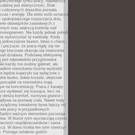
spółczesnego rynku pracy. Największą
 zdalnej jest elastyczność. Brak
i codziennych dojazdów pozwala
zas i energię. Dla wielu osób oznacza
 spokojniejszego rozpoczęcia dnia,
enie obowiązków zawodowych z
innym oraz większą kontrolę nad
monogramem. Nie każdy jednak potrafi
rze wykorzystać tę swobodę. Kiedy
ę jednocześnie biurem, łatwo o chaos,
 i poczucie, że praca nigdy się nie
ego kluczowe okazuje się stworzenie
sad działania. Podstawą efektywnej
j jest odpowiednio przygotowana
Nie każdy ma osobny gabinet, ale
wielkim mieszkaniu można wydzielić
re będzie kojarzyło się wyłącznie z
ne biurko, dobre krzesło, właściwe
i porządek na stanowisku mają
yw na koncentrację. Praca z kanapy
oże wydawać się kusząca, lecz na
 obniża komfort, rozmywa granice i
wpływa na postawę ciała. Nawet mały
 urządzony świadomie bywa lepszy niż
oda pracy w przypadkowych
Bardzo ważnym elementem pozostaje
nia. W biurze rytm wyznaczają często
obecność współpracowników i sama
sca. W domu trzeba ten rytm stworzyć
e. Pomaga ustalenie godzin