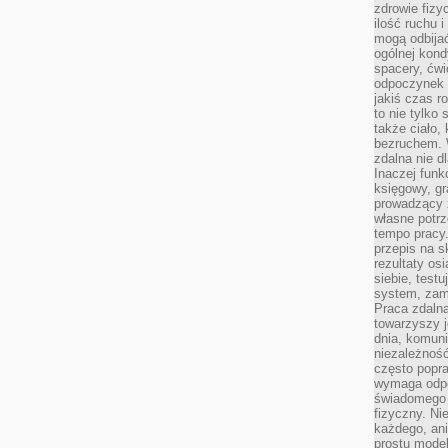
zdrowie fizy
ilość ruchu 
mogą odbijać
ogólnej kondy
spacery, ćwi
odpoczynek o
jakiś czas r
to nie tylko 
także ciało,
bezruchem. 
zdalna nie d
Inaczej funk
księgowy, gr
prowadzący 
własne potrz
tempo pracy.
przepis na s
rezultaty os
siebie, test
system, zam
Praca zdaln
towarzyszy j
dnia, komuni
niezależność
często popra
wymaga odpo
świadomego 
fizyczny. Ni
każdego, an
prostu model