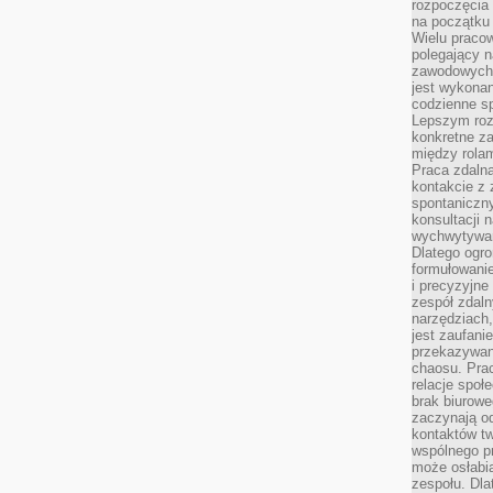
rozpoczęcia 
na początku 
Wielu pracow
polegający n
zawodowych 
jest wykonan
codzienne sp
Lepszym roz
konkretne z
między rolam
Praca zdaln
kontakcie z
spontaniczny
konsultacji 
wychwytywan
Dlatego ogr
formułowani
i precyzyjne
zespół zdaln
narzędziach,
jest zaufani
przekazywani
chaosu. Pra
relacje społ
brak biurowe
zaczynają o
kontaktów tw
wspólnego 
może osłabi
zespołu. Dla