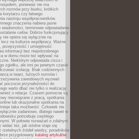
 zespołem, ponieważ nie ma
ch rozmów przy biurku, krótkich
na korytarzu czy łatwego
ia nastroju współpracowników.
omnego znaczenia nabiera jasne
e wiadomości, terminowe odpowiadanie
 ustalanie celów. Dobrze funkcjonujący
y nie opiera się wyłącznie na
 lecz na kulturze współpracy. Ważne
e, przejrzystość i umiejętność
a informacji bez niepotrzebnego
ca w domu może też wpływać na
eczne. Niektórym odpowiada cisza i
go zgiełku, ale inni po pewnym czasie
dczuwać izolację. Brak codziennych
arzą w twarz, luźnych rozmów i
przeżywania zawodowych wyzwań
ać poczucie przynależności do
tego warto dbać nie tylko o realizację
również o relacje. Czasem pomocne są
owy niezwiązane z pracą, spotkania
 online lub okazjonalne spotkania na
istnieje taka możliwość. Człowiek nie
wyłącznie zadaniowo, dlatego nawet w
odowisku potrzebuje zwykłego
innymi. W połowie rozważań o zdalnym
 widać też, jak istotne staje się
z rzetelnych źródeł wiedzy, poradników
dobrze przygotowany
katalog artykułów