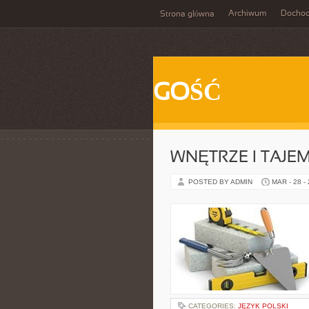
Archiwum
Docho
Strona główna
GOŚĆ
WNĘTRZE I TAJE
POSTED BY ADMIN
MAR - 28 -
CATEGORIES:
JĘZYK POLSKI