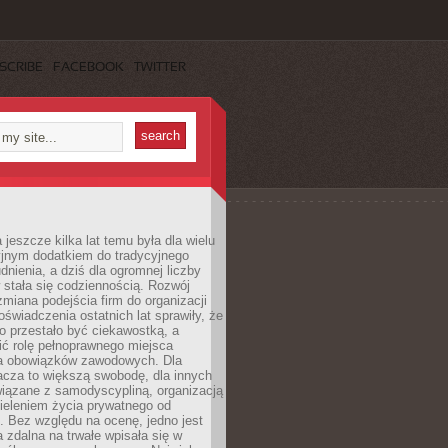
SCRIBE
FACEBOOK
TWITTER
 jeszcze kilka lat temu była dla wielu
yjnym dodatkiem do tradycyjnego
dnienia, a dziś dla ogromnej liczby
stała się codziennością. Rozwój
 zmiana podejścia firm do organizacji
oświadczenia ostatnich lat sprawiły, że
o przestało być ciekawostką, a
ić rolę pełnoprawnego miejsca
a obowiązków zawodowych. Dla
acza to większą swobodę, dla innych
iązane z samodyscypliną, organizacją
ieleniem życia prywatnego od
 Bez względu na ocenę, jedno jest
 zdalna na trwałe wpisała się w