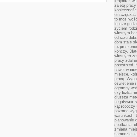
krajobraz w
zaletą pracy
koniecznośc
oszczędzać c
to możliwość
lepsze godz
życiem rodz
własnym har
od razu dob
dom staje si
rozproszenie
kończy. Dlat
własnych za
pracy zdalne
przestrzeń. 
nawet w nie
miejsce, któ
pracą. Wygod
oświetlenie 
ogromny wpł
czy łóżka m
dłuższą metę
negatywnie 
kąt roboczy
pozorna wyg
warunkach. 
planowanie d
spotkania, 
zmiana miej
samodzielni