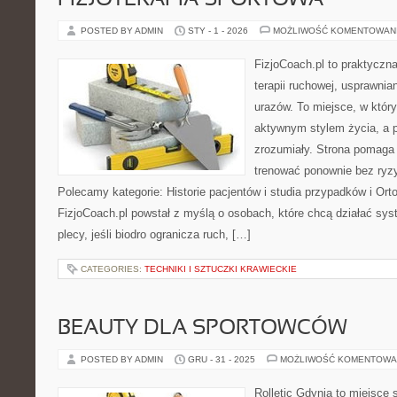
FIZJOTERAPIA SPORTOWA
POSTED BY ADMIN
STY - 1 - 2026
MOŻLIWOŚĆ KOMENTOWAN
FizjoCoach.pl to praktyczn
terapii ruchowej, usprawnia
urazów. To miejsce, w któr
aktywnym stylem życia, a pla
zrozumiały. Strona pomaga z
trenować ponownie bez ryz
Polecamy kategorie: Historie pacjentów i studia przypadków i Ort
FizjoCoach.pl powstał z myślą o osobach, które chcą działać syst
plecy, jeśli biodro ogranicza ruch, […]
CATEGORIES:
TECHNIKI I SZTUCZKI KRAWIECKIE
BEAUTY DLA SPORTOWCÓW
POSTED BY ADMIN
GRU - 31 - 2025
MOŻLIWOŚĆ KOMENTOWA
Rolletic Gdynia to miejsce