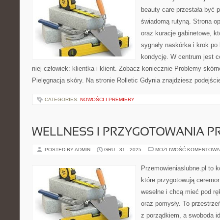
beauty care przestała być p
świadomą rutyną. Strona op
oraz kuracje gabinetowe, k
sygnały naskórka i krok po
kondycję. W centrum jest c
niej człowiek: klientka i klient. Zobacz koniecznie Problemy skórne
Pielęgnacja skóry. Na stronie Rolletic Gdynia znajdziesz podejści
CATEGORIES:
NOWOŚCI I PREMIERY
WELLNESS I PRZYGOTOWANIA P
POSTED BY ADMIN
GRU - 31 - 2025
MOŻLIWOŚĆ KOMENTOWA
Przemowieniaslubne.pl to k
które przygotowują ceremoni
weselne i chcą mieć pod rę
oraz pomysły. To przestrzeń
z porządkiem, a swoboda i