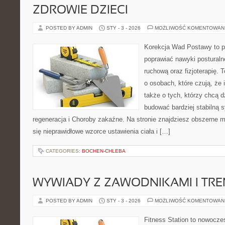
ZDROWIE DZIECI
POSTED BY ADMIN
STY - 3 - 2026
MOŻLIWOŚĆ KOMENTOWAN
Korekcja Wad Postawy to pr
poprawiać nawyki posturaln
ruchową oraz fizjoterapię. 
o osobach, które czują, że 
także o tych, którzy chcą d
budować bardziej stabilną 
regeneracja i Choroby zakaźne. Na stronie znajdziesz obszerne ma
się nieprawidłowe wzorce ustawienia ciała i […]
CATEGORIES:
BOCHEN-CHLEBA
WYWIADY Z ZAWODNIKAMI I TR
POSTED BY ADMIN
STY - 3 - 2026
MOŻLIWOŚĆ KOMENTOWAN
Fitness Station to nowocze