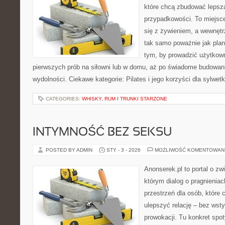
które chcą zbudować lepsz
przypadkowości. To miejsce
się z żywieniem, a wewnętr
tak samo poważnie jak plan
tym, by prowadzić użytkown
pierwszych prób na siłowni lub w domu, aż po świadome budowani
wydolności. Ciekawe kategorie: Pilates i jego korzyści dla sylwetk
CATEGORIES:
WHISKY, RUM I TRUNKI STARZONE
INTYMNOŚĆ BEZ SEKSU
POSTED BY ADMIN
STY - 3 - 2026
MOŻLIWOŚĆ KOMENTOWAN
Anonserek.pl to portal o zw
którym dialog o pragnieniac
przestrzeń dla osób, które 
ulepszyć relację – bez wsty
prowokacji. Tu konkret spot