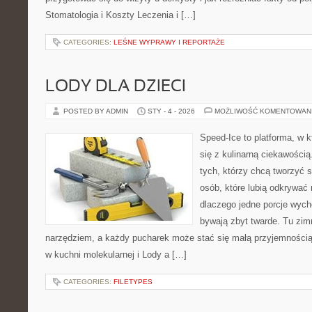
Stomatologia i Koszty Leczenia i […]
CATEGORIES:
LEŚNE WYPRAWY I REPORTAŻE
LODY DLA DZIECI
POSTED BY ADMIN
STY - 4 - 2026
MOŻLIWOŚĆ KOMENTOWAN
Speed-Ice to platforma, w k
się z kulinarną ciekawości
tych, którzy chcą tworzyć s
osób, które lubią odkrywać
dlaczego jedne porcje wych
bywają zbyt twarde. Tu zimn
narzędziem, a każdy pucharek może stać się małą przyjemnością
w kuchni molekularnej i Lody a […]
CATEGORIES:
FILETYPES