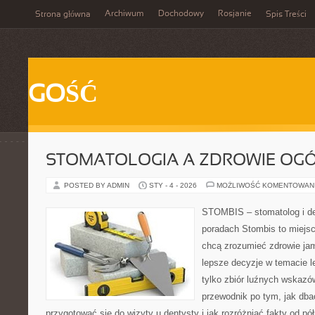
Archiwum
Dochodowy
Rosjanie
Strona główna
Spis Treści
GOŚĆ
STOMATOLOGIA A ZDROWIE OG
POSTED BY ADMIN
STY - 4 - 2026
MOŻLIWOŚĆ KOMENTOWAN
STOMBIS – stomatolog i de
poradach Stombis to miejsc
chcą zrozumieć zdrowie ja
lepsze decyzje w temacie le
tylko zbiór luźnych wskazó
przewodnik po tym, jak dba
przygotować się do wizyty u dentysty i jak rozróżniać fakty od pó