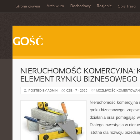
Archiwum
Dochodowy
Rosjanie
Strona główna
Spis Treści
GOŚĆ
NIERUCHOMOŚĆ KOMERCYJNA:
ELEMENT RYNKU BIZNESOWEGO
POSTED BY ADMIN
CZE - 7 - 2025
MOŻLIWOŚĆ KOMENTOWAN
Nieruchomość komercyjna 
rynku biznesowego, zapewn
działania oraz pomagając w
Dlatego inwestycja w nieru
istotna dla rozwoju przedsi