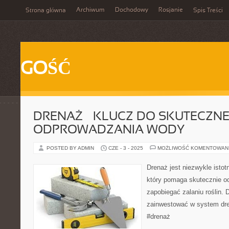
Archiwum
Dochodowy
Rosjanie
Strona główna
Spis Treści
GOŚĆ
DRENAŻ – KLUCZ DO SKUTECZN
ODPROWADZANIA WODY
POSTED BY ADMIN
CZE - 3 - 2025
MOŻLIWOŚĆ KOMENTOWAN
Drenaż jest niezwykle isto
który pomaga skutecznie o
zapobiegać zalaniu roślin. 
zainwestować w system dre
#drenaż