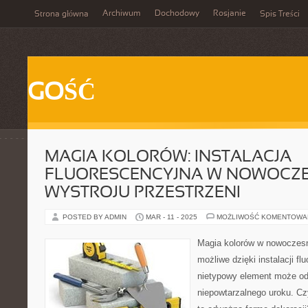
Archiwum
Dochodowy
Rosjanie
Strona główna
Spis Treści
GOŚĆ
MAGIA KOLORÓW: INSTALACJA
FLUORESCENCYJNA W NOWOCZ
WYSTROJU PRZESTRZENI
POSTED BY ADMIN
MAR - 11 - 2025
MOŻLIWOŚĆ KOMENTOWA
Magia kolorów w nowoczesn
możliwe dzięki instalacji fl
nietypowy element może od
niepowtarzalnego uroku. C