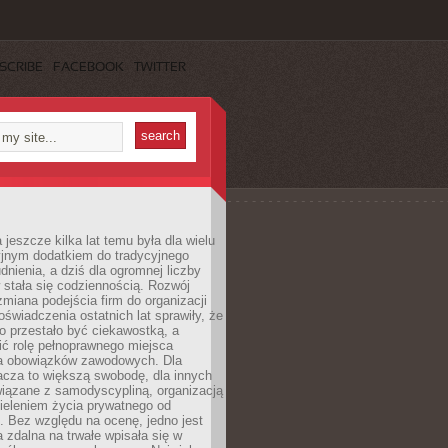
SCRIBE
FACEBOOK
TWITTER
 jeszcze kilka lat temu była dla wielu
yjnym dodatkiem do tradycyjnego
dnienia, a dziś dla ogromnej liczby
stała się codziennością. Rozwój
 zmiana podejścia firm do organizacji
oświadczenia ostatnich lat sprawiły, że
o przestało być ciekawostką, a
ić rolę pełnoprawnego miejsca
a obowiązków zawodowych. Dla
acza to większą swobodę, dla innych
iązane z samodyscypliną, organizacją
ieleniem życia prywatnego od
 Bez względu na ocenę, jedno jest
 zdalna na trwałe wpisała się w