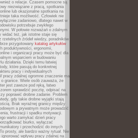
również o relacje. Czasem pomocne są
owy niezwiązane z pracą, spotkania
 online lub okazjonalne spotkania na
istnieje taka możliwość. Człowiek nie
wyłącznie zadaniowo, dlatego nawet w
odowisku potrzebuje zwykłego
innymi. W połowie rozważań o zdalnym
 widać też, jak istotne staje się
z rzetelnych źródeł wiedzy, poradników
dobrze przygotowany
katalog artykułów
h produktywności, ergonomii,
nline i organizacji pracy może być dla
realnym wsparciem w budowaniu
lu działania. Dzięki temu łatwiej
ody, które pasują do konkretnej
akteru pracy i indywidualnych
 W pracy zdalnej ogromne znaczenie ma
 o granice. Wiele osób zauważa, że
er jest zawsze pod ręką, łatwo
czorem sprawdzić pocztę, odpisać na
zy poprawić drobne zadanie. Problem
wtedy, gdy takie drobne wyjątki stają
ością. Brak wyraźnej granicy między
odowym a prywatnym może prowadzić
nia, frustracji i spadku motywacji.
tego warto zamykać dzień pracy
porządkować biurko, wyłączać
unikatory i przechodzić do innych
To prosty, ale bardzo ważny rytuał. Nie
 ignorować wpływu pracy zdalnej na