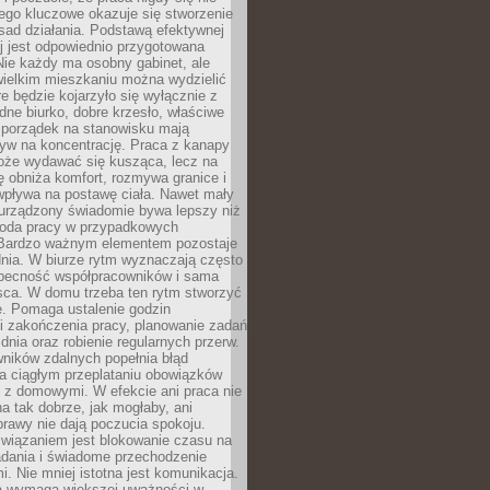
ego kluczowe okazuje się stworzenie
sad działania. Podstawą efektywnej
j jest odpowiednio przygotowana
Nie każdy ma osobny gabinet, ale
wielkim mieszkaniu można wydzielić
re będzie kojarzyło się wyłącznie z
ne biurko, dobre krzesło, właściwe
i porządek na stanowisku mają
yw na koncentrację. Praca z kanapy
oże wydawać się kusząca, lecz na
 obniża komfort, rozmywa granice i
wpływa na postawę ciała. Nawet mały
 urządzony świadomie bywa lepszy niż
oda pracy w przypadkowych
Bardzo ważnym elementem pozostaje
nia. W biurze rytm wyznaczają często
obecność współpracowników i sama
sca. W domu trzeba ten rytm stworzyć
e. Pomaga ustalenie godzin
i zakończenia pracy, planowanie zadań
dnia oraz robienie regularnych przerw.
ników zdalnych popełnia błąd
a ciągłym przeplataniu obowiązków
z domowymi. W efekcie ani praca nie
a tak dobrze, jak mogłaby, ani
rawy nie dają poczucia spokoju.
wiązaniem jest blokowanie czasu na
adania i świadome przechodzenie
i. Nie mniej istotna jest komunikacja.
a wymaga większej uważności w