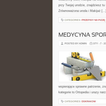
przy Twojej urodzie, znajdziesz tu
Zrównoważona uroda i Makijaż […
CATEGORIES:
PRZEPISY NA PIZZĘ
MEDYCYNA SPO
POSTED BY ADMIN
STY - 7 - 2
wspierające sprawne patrzenie, zn
kategorie to Ortopedia i urazy nar
CATEGORIES:
DSKRAKOW