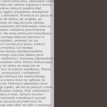
i zakończenia pracy, planowanie zadań
dnia oraz robienie regularnych przerw.
ników zdalnych popełnia błąd
a ciągłym przeplataniu obowiązków
z domowymi. W efekcie ani praca nie
a tak dobrze, jak mogłaby, ani
rawy nie dają poczucia spokoju.
wiązaniem jest blokowanie czasu na
adania i świadome przechodzenie
i. Nie mniej istotna jest komunikacja.
a wymaga większej uważności w
 zespołem, ponieważ nie ma
ch rozmów przy biurku, krótkich
na korytarzu czy łatwego
ia nastroju współpracowników.
omnego znaczenia nabiera jasne
e wiadomości, terminowe odpowiadanie
 ustalanie celów. Dobrze funkcjonujący
y nie opiera się wyłącznie na
 lecz na kulturze współpracy. Ważne
e, przejrzystość i umiejętność
a informacji bez niepotrzebnego
ca w domu może też wpływać na
eczne. Niektórym odpowiada cisza i
go zgiełku, ale inni po pewnym czasie
dczuwać izolację. Brak codziennych
arzą w twarz, luźnych rozmów i
przeżywania zawodowych wyzwań
ać poczucie przynależności do
tego warto dbać nie tylko o realizację