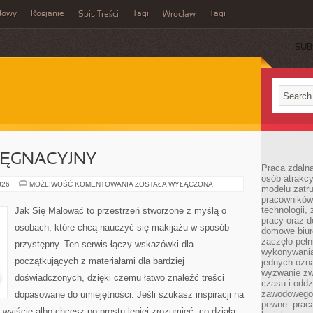
dowy
Rosjanie
Tagi
Tagi
Spis Treści
Wrocław
SUB
LĘGNACYJNY
Praca zdalna
osób atrakc
KALENDARZ
026
MOŻLIWOŚĆ KOMENTOWANIA
ZOSTAŁA WYŁĄCZONA
modelu zatru
PIELĘGNACYJNY
pracowników 
technologii,
Jak Się Malować to przestrzeń stworzone z myślą o
pracy oraz d
osobach, które chcą nauczyć się makijażu w sposób
domowe biur
zaczęło pełn
przystępny. Ten serwis łączy wskazówki dla
wykonywani
początkujących z materiałami dla bardziej
jednych ozn
wyzwanie zw
doświadczonych, dzięki czemu łatwo znaleźć treści
czasu i oddz
zawodowego.
dopasowane do umiejętności. Jeśli szukasz inspiracji na
pewne: praca
 wyjście albo chcesz po prostu lepiej zrozumieć, co działa