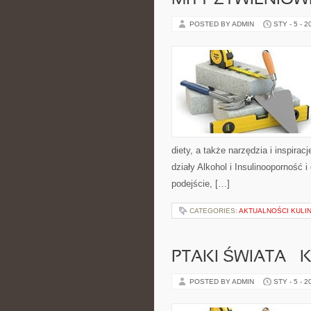
MITY ŻYWIENIOW
POSTED BY ADMIN
STY - 5 - 2
diety, a także narzędzia i inspirac
działy Alkohol i Insulinooporność 
podejście, […]
CATEGORIES:
AKTUALNOŚCI KULI
PTAKI ŚWIATA – 
POSTED BY ADMIN
STY - 5 - 2