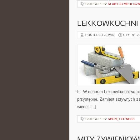
CATEGORIES:
ŚLUBY SYMBOLICZN
LEKKOWKUCHNI
POSTED BY ADMIN
STY - 5 - 2
fit. W centrum Lekkowkuchni są p
przystępne. Zamiast sztywnych za
więcej […]
CATEGORIES:
SPRZĘT FITNESS