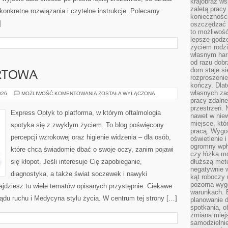
krajobraz w
zaletą pracy
 konkretne rozwiązania i czytelne instrukcje. Polecamy
koniecznośc
]
oszczędzać c
to możliwość
lepsze godz
życiem rodz
własnym har
od razu dob
dom staje si
RTOWA
rozproszenie
kończy. Dlat
własnych za
MEDYCYNA
026
MOŻLIWOŚĆ KOMENTOWANIA
ZOSTAŁA WYŁĄCZONA
SPORTOWA
pracy zdalne
przestrzeń. 
Express Optyk to platforma, w którym oftalmologia
nawet w nie
miejsce, któ
spotyka się z zwykłym życiem. To blog poświęcony
pracą. Wygod
percepcji wzrokowej oraz higienie widzenia – dla osób,
oświetlenie 
ogromny wpł
które chcą świadomie dbać o swoje oczy, zanim pojawi
czy łóżka m
się kłopot. Jeśli interesuje Cię zapobieganie,
dłuższą metę
negatywnie 
diagnostyka, a także świat soczewek i nawyki
kąt roboczy
pozorna wyg
ajdziesz tu wiele tematów opisanych przystępnie. Ciekawe
warunkach. 
ządu ruchu i Medycyna stylu życia. W centrum tej strony […]
planowanie d
spotkania, 
zmiana miej
samodzielni