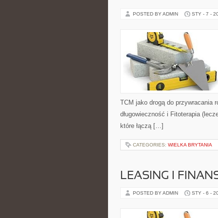
POSTED BY ADMIN
STY - 7 - 2
TCM jako drogą do przywracania ró
długowieczność i Fitoterapia (lecze
które łączą […]
CATEGORIES:
WIELKA BRYTANIA
LEASING I FINA
POSTED BY ADMIN
STY - 6 - 2