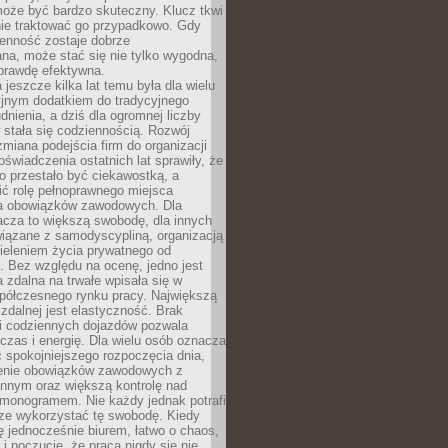
oże być bardzo skuteczny. Klucz tkwi
nie traktować go przypadkowo. Gdy
ienność zostaje dobrze
na, może stać się nie tylko wygodna,
aprawdę efektywna.
 jeszcze kilka lat temu była dla wielu
yjnym dodatkiem do tradycyjnego
dnienia, a dziś dla ogromnej liczby
stała się codziennością. Rozwój
 zmiana podejścia firm do organizacji
oświadczenia ostatnich lat sprawiły, że
o przestało być ciekawostką, a
ić rolę pełnoprawnego miejsca
a obowiązków zawodowych. Dla
acza to większą swobodę, dla innych
iązane z samodyscypliną, organizacją
ieleniem życia prywatnego od
 Bez względu na ocenę, jedno jest
 zdalna na trwałe wpisała się w
spółczesnego rynku pracy. Największą
 zdalnej jest elastyczność. Brak
i codziennych dojazdów pozwala
zas i energię. Dla wielu osób oznacza
 spokojniejszego rozpoczęcia dnia,
enie obowiązków zawodowych z
innym oraz większą kontrolę nad
monogramem. Nie każdy jednak potrafi
rze wykorzystać tę swobodę. Kiedy
ę jednocześnie biurem, łatwo o chaos,
 i poczucie, że praca nigdy się nie