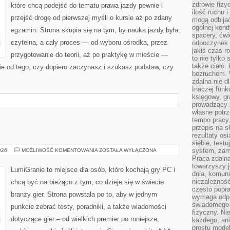
zdrowie fizy
które chcą podejść do tematu prawa jazdy pewnie i
ilość ruchu 
przejść drogę od pierwszej myśli o kursie aż po zdany
mogą odbijać
ogólnej kondy
egzamin. Strona skupia się na tym, by nauka jazdy była
spacery, ćwi
czytelna, a cały proces — od wyboru ośrodka, przez
odpoczynek o
jakiś czas r
przygotowanie do teorii, aż po praktykę w mieście —
to nie tylko 
także ciało,
ie od tego, czy dopiero zaczynasz i szukasz podstaw, czy
bezruchem. 
zdalna nie d
Inaczej funk
księgowy, gr
prowadzący 
własne potrz
tempo pracy.
przepis na s
rezultaty os
siebie, test
DARMOWE
system, zam
026
MOŻLIWOŚĆ KOMENTOWANIA
ZOSTAŁA WYŁĄCZONA
GRY
Praca zdaln
towarzyszy j
LumiGranie to miejsce dla osób, które kochają gry PC i
dnia, komuni
niezależność
chcą być na bieżąco z tym, co dzieje się w świecie
często popra
branży gier. Strona powstała po to, aby w jednym
wymaga odpo
świadomego 
punkcie zebrać testy, poradniki, a także wiadomości
fizyczny. Ni
dotyczące gier – od wielkich premier po mniejsze,
każdego, an
prostu model