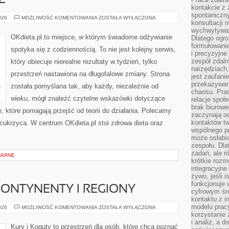
E
kontakcie z
spontaniczny
MITY
026
MOŻLIWOŚĆ KOMENTOWANIA
ZOSTAŁA WYŁĄCZONA
konsultacji 
ŻYWIENIOWE
wychwytywan
OKdieta.pl to miejsce, w którym świadome odżywianie
Dlatego ogr
formułowani
spotyka się z codziennością. To nie jest kolejny serwis,
i precyzyjne
zespół zdaln
który obiecuje nierealne rezultaty w tydzień, tylko
narzędziach,
przestrzeń nastawiona na długofalowe zmiany. Strona
jest zaufani
przekazywani
została pomyślana tak, aby każdy, niezależnie od
chaosu. Pra
wieku, mógł znaleźć czytelne wskazówki dotyczące
relacje społ
brak biurowe
je, które pomagają przejść od teorii do działania. Polecamy
zaczynają o
kontaktów tw
i cukrzyca. W centrum OKdieta.pl stoi zdrowa dieta oraz
wspólnego 
może osłabi
zespołu. Dla
zadań, ale 
NARNE
krótkie rozm
integracyjne
żywo, jeśli 
funkcjonuje 
KONTYNENTY I REGIONY
cyfrowym śr
kontaktu z 
modelu pracy
PTAKI
026
MOŻLIWOŚĆ KOMENTOWANIA
ZOSTAŁA WYŁĄCZONA
ŚWIATA
korzystanie 
–
i analiz, a 
KONTYNENTY
Kury i Koguty to przestrzeń dla osób, które chcą poznać