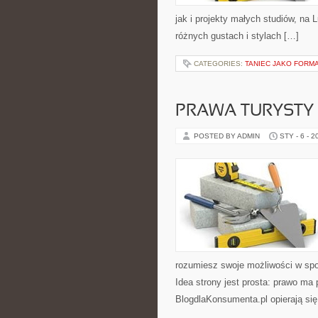
jak i projekty małych studiów, na
różnych gustach i stylach […]
CATEGORIES:
TANIEC JAKO FORMA
PRAWA TURYSTY
POSTED BY ADMIN
STY - 6 - 2
rozumiesz swoje możliwości w spo
Idea strony jest prosta: prawo ma 
BlogdlaKonsumenta.pl opierają się