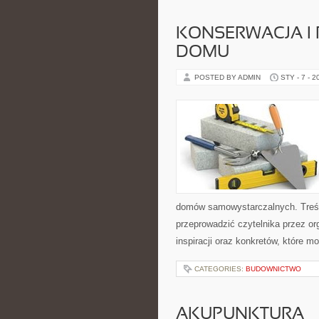
KONSERWACJA I
DOMU
POSTED BY ADMIN
STY - 7 - 2
domów samowystarczalnych. Treśc
przeprowadzić czytelnika przez or
inspiracji oraz konkretów, które 
CATEGORIES:
BUDOWNICTWO
AKUPUNKTURA