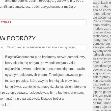
ambitne perełki. Jeśli interesują Cię zarówno hity AAA,
warunkach m
w tym, aby 
 LumiGranie znajdziesz treści przygotowane z myślą o
zdalna codz
uporządkowa
ale także n
Praca zdalna
 TERAPII
osób atrakc
modelu zatru
pracowników 
technologii,
 W PODRÓŻY
pracy oraz d
domowe biur
zaczęło pełn
PRAWA
026
MOŻLIWOŚĆ KOMENTOWANIA
ZOSTAŁA WYŁĄCZONA
TURYSTY
wykonywani
W
jednych ozn
PODRÓŻY
BlogdlaKonsumenta.pl to konkretny serwis poradnikowy,
wyzwanie zw
czasu i oddz
który skupia się na tym, co w codziennym życiu
zawodowego.
najbardziej uwiera: ochronie konsumenckiej oraz prawie
pewne: praca
krajobraz w
cywilnym pokazanych prosto. To miejsce powstało po
zaletą pracy
to, aby przepisy, które zwykle brzmią jak prawnicza
koniecznośc
oszczędzać c
łamigłówka, zamienić na mapę działania, dzięki któremu
to możliwość
lepsze godz
rze ze sprzedawcą, usługodawcą, firmą lub kontrahentem.
życiem rodz
pomagać, a nie paraliżować. Dlatego treści w
własnym har
od razu dob
 na […]
dom staje si
rozproszenie