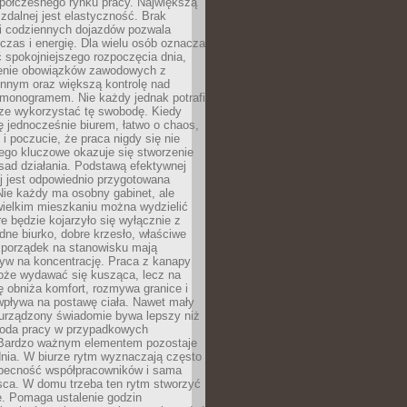
spółczesnego rynku pracy. Największą
 zdalnej jest elastyczność. Brak
i codziennych dojazdów pozwala
zas i energię. Dla wielu osób oznacza
 spokojniejszego rozpoczęcia dnia,
enie obowiązków zawodowych z
innym oraz większą kontrolę nad
monogramem. Nie każdy jednak potrafi
rze wykorzystać tę swobodę. Kiedy
ę jednocześnie biurem, łatwo o chaos,
 i poczucie, że praca nigdy się nie
ego kluczowe okazuje się stworzenie
sad działania. Podstawą efektywnej
j jest odpowiednio przygotowana
Nie każdy ma osobny gabinet, ale
wielkim mieszkaniu można wydzielić
re będzie kojarzyło się wyłącznie z
ne biurko, dobre krzesło, właściwe
i porządek na stanowisku mają
yw na koncentrację. Praca z kanapy
oże wydawać się kusząca, lecz na
 obniża komfort, rozmywa granice i
wpływa na postawę ciała. Nawet mały
 urządzony świadomie bywa lepszy niż
oda pracy w przypadkowych
Bardzo ważnym elementem pozostaje
nia. W biurze rytm wyznaczają często
obecność współpracowników i sama
sca. W domu trzeba ten rytm stworzyć
e. Pomaga ustalenie godzin