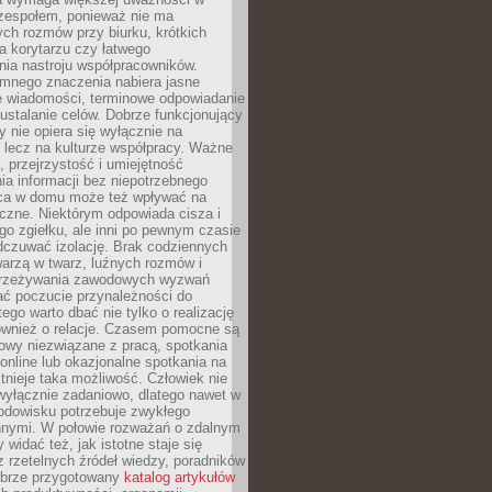
 zespołem, ponieważ nie ma
ch rozmów przy biurku, krótkich
na korytarzu czy łatwego
ia nastroju współpracowników.
omnego znaczenia nabiera jasne
e wiadomości, terminowe odpowiadanie
 ustalanie celów. Dobrze funkcjonujący
y nie opiera się wyłącznie na
 lecz na kulturze współpracy. Ważne
e, przejrzystość i umiejętność
a informacji bez niepotrzebnego
ca w domu może też wpływać na
eczne. Niektórym odpowiada cisza i
go zgiełku, ale inni po pewnym czasie
dczuwać izolację. Brak codziennych
arzą w twarz, luźnych rozmów i
przeżywania zawodowych wyzwań
ać poczucie przynależności do
tego warto dbać nie tylko o realizację
również o relacje. Czasem pomocne są
owy niezwiązane z pracą, spotkania
 online lub okazjonalne spotkania na
istnieje taka możliwość. Człowiek nie
wyłącznie zadaniowo, dlatego nawet w
odowisku potrzebuje zwykłego
innymi. W połowie rozważań o zdalnym
 widać też, jak istotne staje się
z rzetelnych źródeł wiedzy, poradników
dobrze przygotowany
katalog artykułów