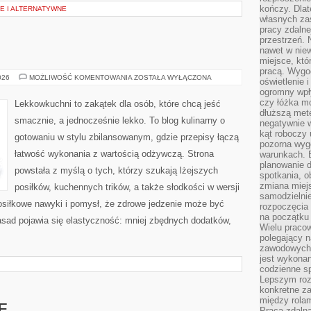
kończy. Dlat
E I ALTERNATYWNE
własnych za
pracy zdalne
przestrzeń. 
nawet w nie
miejsce, któ
pracą. Wygod
LEKKOWKUCHNI
026
MOŻLIWOŚĆ KOMENTOWANIA
ZOSTAŁA WYŁĄCZONA
oświetlenie 
ogromny wpł
czy łóżka m
Lekkowkuchni to zakątek dla osób, które chcą jeść
dłuższą metę
smacznie, a jednocześnie lekko. To blog kulinarny o
negatywnie 
kąt roboczy
gotowaniu w stylu zbilansowanym, gdzie przepisy łączą
pozorna wyg
łatwość wykonania z wartością odżywczą. Strona
warunkach. 
planowanie d
powstała z myślą o tych, którzy szukają lżejszych
spotkania, 
zmiana miej
posiłków, kuchennych trików, a także słodkości w wersji
samodzielni
osiłkowe nawyki i pomysł, że zdrowe jedzenie może być
rozpoczęcia 
na początku 
sad pojawia się elastyczność: mniej zbędnych dodatków,
Wielu pracow
polegający n
zawodowych 
jest wykonan
codzienne sp
Lepszym roz
konkretne z
między rolam
Praca zdaln