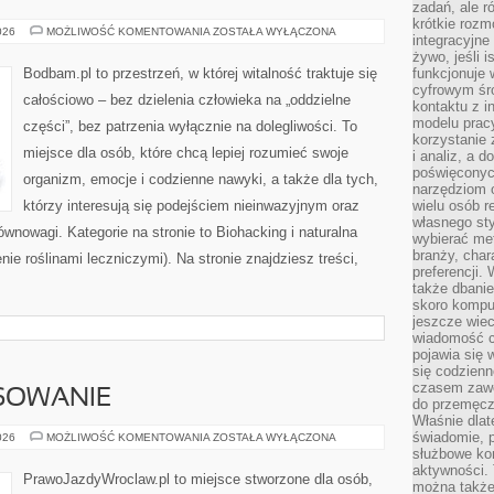
zadań, ale 
krótkie rozm
AKUPUNKTURA
026
MOŻLIWOŚĆ KOMENTOWANIA
ZOSTAŁA WYŁĄCZONA
integracyjne
żywo, jeśli 
Bodbam.pl to przestrzeń, w której witalność traktuje się
funkcjonuje 
cyfrowym śr
całościowo – bez dzielenia człowieka na „oddzielne
kontaktu z 
modelu pracy
części”, bez patrzenia wyłącznie na dolegliwości. To
korzystanie 
miejsce dla osób, które chcą lepiej rozumieć swoje
i analiz, a 
poświęconyc
organizm, emocje i codzienne nawyki, a także dla tych,
narzędziom o
którzy interesują się podejściem nieinwazyjnym oraz
wielu osób 
własnego sty
wnowagi. Kategorie na stronie to Biohacking i naturalna
wybierać met
branży, char
nie roślinami leczniczymi). Na stronie znajdziesz treści,
preferencji.
także dbanie
skoro komput
jeszcze wie
wiadomość c
pojawia się 
się codzienn
czasem zaw
NSOWANIE
do przemęcze
Właśnie dla
świadomie, 
LEASING
026
MOŻLIWOŚĆ KOMENTOWANIA
ZOSTAŁA WYŁĄCZONA
I
służbowe kom
FINANSOWANIE
aktywności. 
PrawoJazdyWroclaw.pl to miejsce stworzone dla osób,
można także