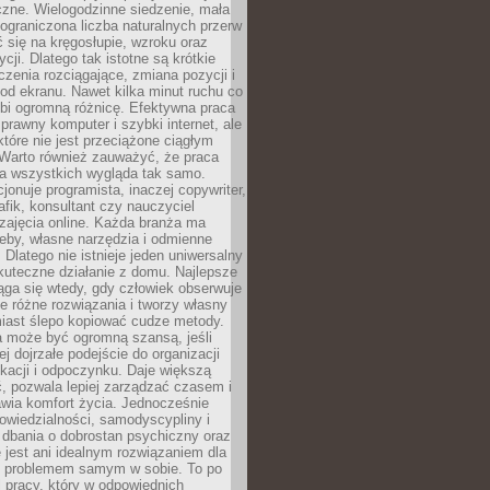
czne. Wielogodzinne siedzenie, mała
i ograniczona liczba naturalnych przerw
 się na kręgosłupie, wzroku oraz
cji. Dlatego tak istotne są krótkie
czenia rozciągające, zmiana pozycji i
d ekranu. Nawet kilka minut ruchu co
obi ogromną różnicę. Efektywna praca
sprawny komputer i szybki internet, ale
 które nie jest przeciążone ciągłym
Warto również zauważyć, że praca
la wszystkich wygląda tak samo.
cjonuje programista, inaczej copywriter,
afik, konsultant czy nauczyciel
zajęcia online. Każda branża ma
eby, własne narzędzia i odmienne
 Dlatego nie istnieje jeden uniwersalny
kuteczne działanie z domu. Najlepsze
iąga się wtedy, gdy człowiek obserwuje
uje różne rozwiązania i tworzy własny
iast ślepo kopiować cudze metody.
a może być ogromną szansą, jeśli
ej dojrzałe podejście do organizacji
kacji i odpoczynku. Daje większą
, pozwala lepiej zarządzać czasem i
wia komfort życia. Jednocześnie
wiedzialności, samodyscypliny i
dbania o dobrostan psychiczny oraz
e jest ani idealnym rozwiązaniem dla
i problemem samym w sobie. To po
 pracy, który w odpowiednich