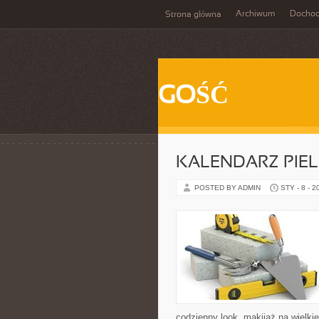
Archiwum
Docho
Strona główna
GOŚĆ
KALENDARZ PIE
POSTED BY ADMIN
STY - 8 - 2
codzienny look, makijaż na wielkie