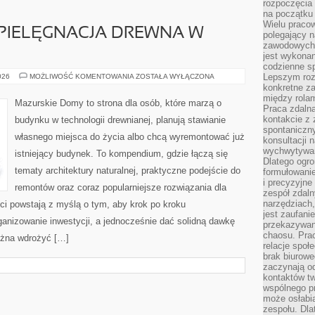
rozpoczęcia 
na początku 
Wielu pracow
 PIELĘGNACJA DREWNA W
polegający n
zawodowych 
jest wykonan
codzienne sp
KONSERWACJA
Lepszym roz
026
MOŻLIWOŚĆ KOMENTOWANIA
ZOSTAŁA WYŁĄCZONA
I
konkretne z
PIELĘGNACJA
między rolam
DREWNA
Mazurskie Domy to strona dla osób, które marzą o
W
Praca zdaln
DOMU
kontakcie z
budynku w technologii drewnianej, planują stawianie
spontaniczny
własnego miejsca do życia albo chcą wyremontować już
konsultacji 
wychwytywan
istniejący budynek. To kompendium, gdzie łączą się
Dlatego ogr
tematy architektury naturalnej, praktyczne podejście do
formułowani
i precyzyjne
remontów oraz coraz popularniejsze rozwiązania dla
zespół zdaln
narzędziach,
i powstają z myślą o tym, aby krok po kroku
jest zaufani
ganizowanie inwestycji, a jednocześnie dać solidną dawkę
przekazywani
chaosu. Pra
można wdrożyć […]
relacje społ
brak biurowe
zaczynają o
kontaktów tw
wspólnego 
może osłabi
zespołu. Dla