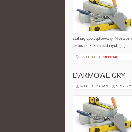
stał się uporządkowany. Niezależn
jesteś po kilku nieudanych […]
CATEGORIES:
ROBDRINKI
DARMOWE GRY
POSTED BY ADMIN
STY - 6 - 2