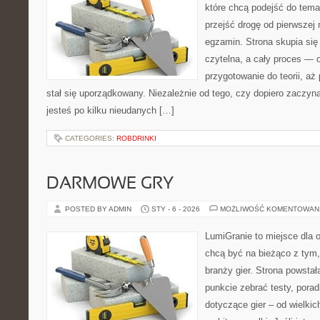
które chcą podejść do tema
przejść drogę od pierwszej 
egzamin. Strona skupia się
czytelna, a cały proces — 
przygotowanie do teorii, a
stał się uporządkowany. Niezależnie od tego, czy dopiero zaczyn
jesteś po kilku nieudanych […]
CATEGORIES:
ROBDRINKI
DARMOWE GRY
POSTED BY ADMIN
STY - 6 - 2026
MOŻLIWOŚĆ KOMENTOWAN
LumiGranie to miejsce dla o
chcą być na bieżąco z tym, 
branży gier. Strona powstał
punkcie zebrać testy, porad
dotyczące gier – od wielkic