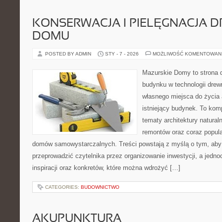
KONSERWACJA I PIELĘGNACJA 
DOMU
POSTED BY ADMIN
STY - 7 - 2026
MOŻLIWOŚĆ KOMENTOWAN
Mazurskie Domy to strona d
budynku w technologii drewn
własnego miejsca do życia
istniejący budynek. To kom
tematy architektury natural
remontów oraz coraz popula
domów samowystarczalnych. Treści powstają z myślą o tym, aby
przeprowadzić czytelnika przez organizowanie inwestycji, a jedn
inspiracji oraz konkretów, które można wdrożyć […]
CATEGORIES:
BUDOWNICTWO
AKUPUNKTURA