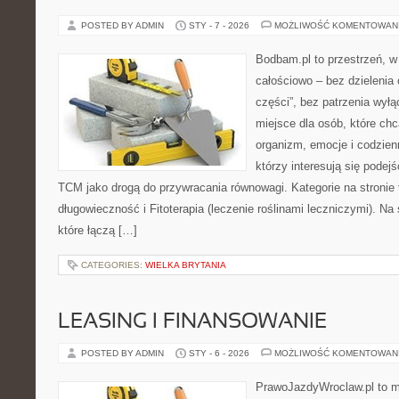
POSTED BY ADMIN
STY - 7 - 2026
MOŻLIWOŚĆ KOMENTOWAN
Bodbam.pl to przestrzeń, w k
całościowo – bez dzielenia 
części”, bez patrzenia wyłą
miejsce dla osób, które chc
organizm, emocje i codzienn
którzy interesują się pode
TCM jako drogą do przywracania równowagi. Kategorie na stronie t
długowieczność i Fitoterapia (leczenie roślinami leczniczymi). Na 
które łączą […]
CATEGORIES:
WIELKA BRYTANIA
LEASING I FINANSOWANIE
POSTED BY ADMIN
STY - 6 - 2026
MOŻLIWOŚĆ KOMENTOWAN
PrawoJazdyWroclaw.pl to m