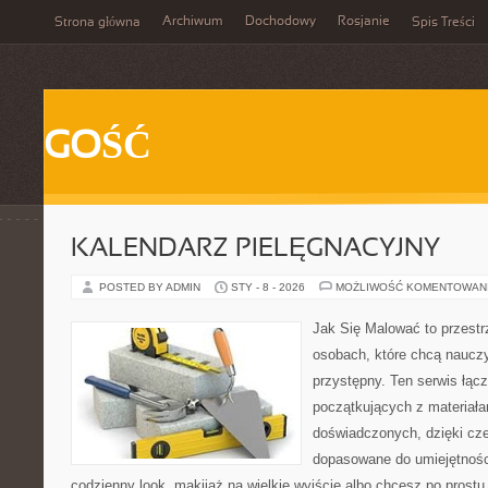
Archiwum
Dochodowy
Rosjanie
Strona główna
Spis Treści
GOŚĆ
KALENDARZ PIELĘGNACYJNY
POSTED BY ADMIN
STY - 8 - 2026
MOŻLIWOŚĆ KOMENTOWAN
Jak Się Malować to przestr
osobach, które chcą naucz
przystępny. Ten serwis łąc
początkujących z materiałam
doświadczonych, dzięki cze
dopasowane do umiejętności
codzienny look, makijaż na wielkie wyjście albo chcesz po prostu 