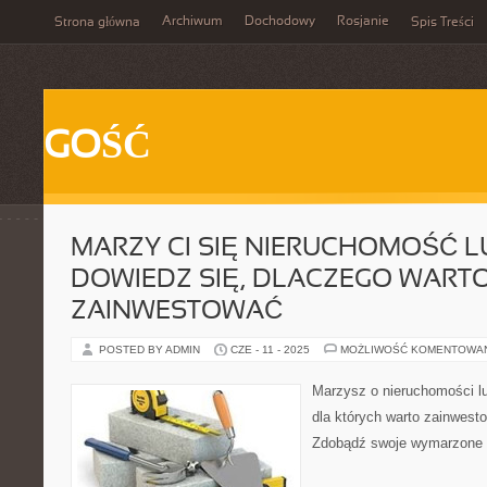
Archiwum
Dochodowy
Rosjanie
Strona główna
Spis Treści
GOŚĆ
MARZY CI SIĘ NIERUCHOMOŚĆ 
DOWIEDZ SIĘ, DLACZEGO WART
ZAINWESTOWAĆ
POSTED BY ADMIN
CZE - 11 - 2025
MOŻLIWOŚĆ KOMENTOWA
Marzysz o nieruchomości l
dla których warto zainwesto
Zdobądź swoje wymarzone m